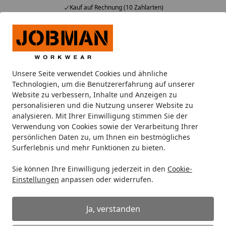
Kauf auf Rechnung (10 Zahlarten)
Alle Produkte
Mein Konto
Wunschl
Ein
Suchen
Unsere Seite verwendet Cookies und ähnliche
Warum wurde meine Bestellung storniert?
Technologien, um die Benutzererfahrung auf unserer
Startseite
Website zu verbessern, Inhalte und Anzeigen zu
Warum wurde meine Bestellung
personalisieren und die Nutzung unserer Website zu
analysieren. Mit Ihrer Einwilligung stimmen Sie der
storniert?
Verwendung von Cookies sowie der Verarbeitung Ihrer
persönlichen Daten zu, um Ihnen ein bestmögliches
Wenn ein Artikel besonders beliebt ist, kann es sein, dass
Surferlebnis und mehr Funktionen zu bieten.
er vergriffen wurde, kurz bevor du die Bestellung
abgeschlossen hast. In ganz seltenen Fällen kann unser
Sie können Ihre Einwilligung jederzeit in den
Cookie-
System das nicht rechtzeitig aktualisieren, sodass die
Einstellungen
anpassen oder widerrufen.
Bestellung erst im Anschluss storniert werden muss.
Sollte der Artikel ausverkauft sein, tut uns das leid. In
Ja, verstanden
diesem Fall können Sie in unserem Onlineshop, neben