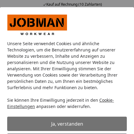
Kauf auf Rechnung (10 Zahlarten)
Alle Produkte
Mein Konto
Wunschl
Ein
Suchen
Unsere Seite verwendet Cookies und ähnliche
Vertrag widerrufen
Technologien, um die Benutzererfahrung auf unserer
Startseite
Website zu verbessern, Inhalte und Anzeigen zu
personalisieren und die Nutzung unserer Website zu
Vertrag widerrufen
analysieren. Mit Ihrer Einwilligung stimmen Sie der
Verwendung von Cookies sowie der Verarbeitung Ihrer
Bitte tragen Sie Ihre Bestellnummer oder
persönlichen Daten zu, um Ihnen ein bestmögliches
Rechnungsnummer und Ihre Postleitzahl ein, um Ihre
Surferlebnis und mehr Funktionen zu bieten.
Bestelldetails einzusehen.
Sie können Ihre Einwilligung jederzeit in den
Cookie-
Bestellnummer / Rechnungsnummer *
Einstellungen
anpassen oder widerrufen.
Ja, verstanden
PLZ *