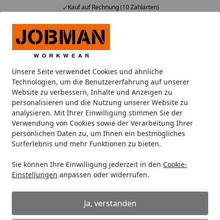
Kauf auf Rechnung (10 Zahlarten)
Alle Produkte
Mein Konto
Wunschl
Ein
Suchen
Unsere Seite verwendet Cookies und ähnliche
Ist die Verfügbarkeitsanzeige der Artikel immer aktuell?
Technologien, um die Benutzererfahrung auf unserer
Startseite
Website zu verbessern, Inhalte und Anzeigen zu
Ist die Verfügbarkeitsanzeige der
personalisieren und die Nutzung unserer Website zu
analysieren. Mit Ihrer Einwilligung stimmen Sie der
Artikel immer aktuell?
Verwendung von Cookies sowie der Verarbeitung Ihrer
persönlichen Daten zu, um Ihnen ein bestmögliches
Grundsätzlich sind wir darauf bedacht im Onlineshop
Surferlebnis und mehr Funktionen zu bieten.
den Bestand aktuell zu halten.
Trotz der Abfrage des Bestandes für Ihre Bestellung
Sie können Ihre Einwilligung jederzeit in den
Cookie-
Einstellungen
anpassen oder widerrufen.
kann es aufgrund von Lagerdifferenzen vereinzelt
vorkommen, dass die Bestände im System nicht mit den
tatsächlichen Beständen übereinstimmen.
Ja, verstanden