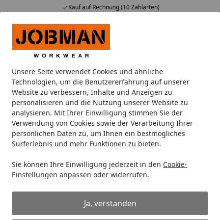
Kauf auf Rechnung (10 Zahlarten)
Alle Produkte
Mein Konto
Wunschl
Ein
Suchen
Unsere Seite verwendet Cookies und ähnliche
Individuelles Angebot
Technologien, um die Benutzererfahrung auf unserer
Startseite
Website zu verbessern, Inhalte und Anzeigen zu
Wie kann ich ein individuelles
personalisieren und die Nutzung unserer Website zu
analysieren. Mit Ihrer Einwilligung stimmen Sie der
Angebot erhalten?
Verwendung von Cookies sowie der Verarbeitung Ihrer
persönlichen Daten zu, um Ihnen ein bestmögliches
Wir erstellen Ihnen gerne ein individuelles, auf Ihre
Surferlebnis und mehr Funktionen zu bieten.
Wünsche zugeschnittenes Angebot. Wenn Sie als Kunde
bei uns registriert sind, dann können Sie alle Angebote
Sie können Ihre Einwilligung jederzeit in den
Cookie-
unter der Rubrik "Mein Konto" und dann weiter unter
Einstellungen
anpassen oder widerrufen.
"Angebotsanfrage" einsehen. Sie finden diese Rubrik in
den Onlineshops jeweils oben rechts, in der obersten
Ja, verstanden
Zeile (Header).