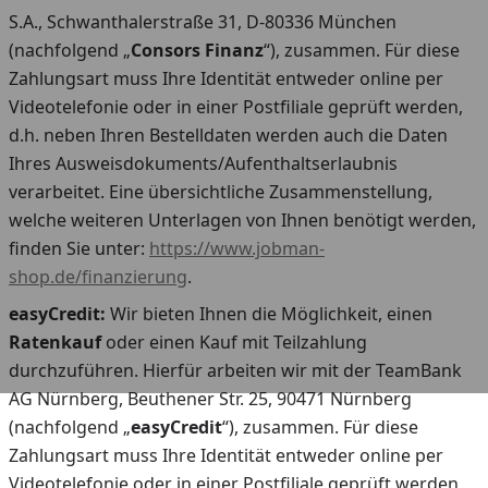
S.A., Schwanthalerstraße 31, D-80336 München
(nachfolgend „
Consors
Finanz
“), zusammen. Für diese
Zahlungsart muss Ihre Identität entweder online per
Videotelefonie oder in einer Postfiliale geprüft werden,
d.h. neben Ihren Bestelldaten werden auch die Daten
Ihres Ausweisdokuments/Aufenthaltserlaubnis
verarbeitet. Eine übersichtliche Zusammenstellung,
welche weiteren Unterlagen von Ihnen benötigt werden,
finden Sie unter:
https://www.jobman-
shop.de/finanzierung
.
easyCredit:
Wir bieten Ihnen die Möglichkeit, einen
Ratenkauf
oder einen Kauf mit Teilzahlung
durchzuführen. Hierfür arbeiten wir mit der TeamBank
AG Nürnberg, Beuthener Str. 25, 90471 Nürnberg
(nachfolgend „
easyCredit
“), zusammen. Für diese
Zahlungsart muss Ihre Identität entweder online per
Videotelefonie oder in einer Postfiliale geprüft werden,