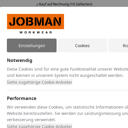
Kauf auf Rechnung (10 Zahlarten)
Alle Produkte
Mein Konto
Wunschl
Ein
Suchen
Einstellungen
Cookies
Ri
Registrierungs- & Datenschutzbestimmungen
Startseite
Registrierungs- und
Notwendig
Datenschutzbestimmungen
Diese Cookies sind für eine gute Funktionalität unserer Websit
und können in unserem System nicht ausgeschaltet werden.
Registrierung als Nutzer
Siehe zugehörige Cookie-Anbieter
(1) Ihre Registrierung zu unserem Handelssystem erfolgt
Performance
kostenlos. Ein Anspruch auf Zulassung zu unserem
Handelssystem besteht nicht. Teilnahmeberechtigt sind
Wir verwenden diese Cookies, um statistische Informationen 
ausschließlich unbeschränkt geschäftsfähige Personen.
Website bereitzustellen. Sie werden zur Leistungsmessung un
verbesserung verwendet.
Auf unser Verlangen haben Sie uns eine Kopie Ihres
Siehe zugehörige Cookie-Anbieter