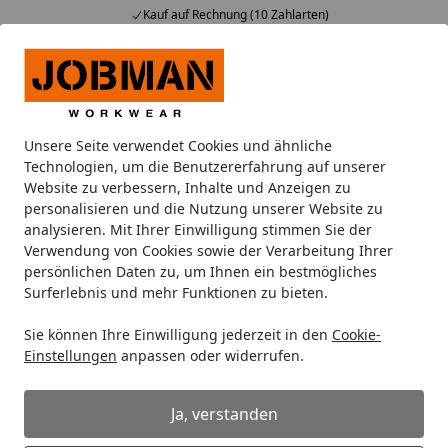
Kauf auf Rechnung (10 Zahlarten)
Alle Produkte
Mein Konto
Wunschl
Ein
Suchen
Unsere Seite verwendet Cookies und ähnliche
Expresszustellung für Lagerware
Technologien, um die Benutzererfahrung auf unserer
Startseite
Website zu verbessern, Inhalte und Anzeigen zu
Expresszustellung
personalisieren und die Nutzung unserer Website zu
analysieren. Mit Ihrer Einwilligung stimmen Sie der
Verwendung von Cookies sowie der Verarbeitung Ihrer
persönlichen Daten zu, um Ihnen ein bestmögliches
Gut zu wissen: Die Preise der
Surferlebnis und mehr Funktionen zu bieten.
Expresszustellung berechnen sich anhand der
Paketanzahl.
Sie können Ihre Einwilligung jederzeit in den
Cookie-
Einstellungen
anpassen oder widerrufen.
Wenn Ihre Bestellung auf mehrere Pakete
verteilt werden muss, werden die Kosten für
Ja, verstanden
die Expresslieferung anhand der tatsächlichen
Anzahl an Paketen berechnet.