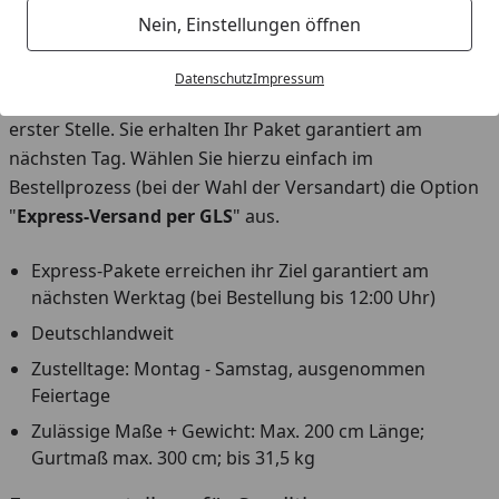
Nein, Einstellungen öffnen
GLS Expresszustellung
Datenschutz
Impressum
Bei der
GLS Expresszustellung
steht die Schnelligkeit an
erster Stelle. Sie erhalten Ihr Paket garantiert am
nächsten Tag. Wählen Sie hierzu einfach im
Bestellprozess (bei der Wahl der Versandart) die Option
"
Express-Versand per GLS
" aus.
Express-Pakete erreichen ihr Ziel garantiert am
nächsten Werktag (bei Bestellung bis 12:00 Uhr)
Deutschlandweit
Zustelltage: Montag - Samstag, ausgenommen
Feiertage
Zulässige Maße + Gewicht: Max. 200 cm Länge;
Gurtmaß max. 300 cm; bis 31,5 kg