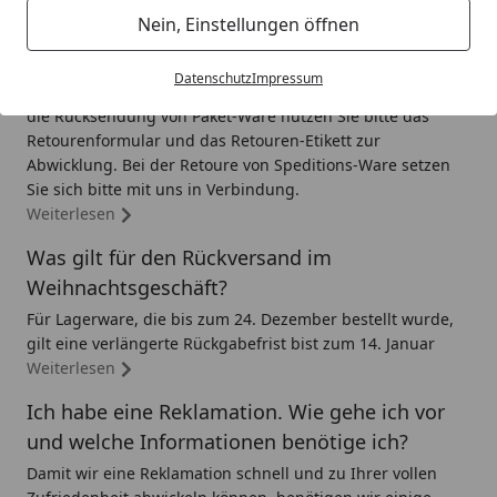
Wie sende ich eine Retoure zurück? Wie
Nein, Einstellungen öffnen
erstelle ich ein Rücksende-Etikett?
Selbstverständlich haben Sie die Möglichkeit, Ware
Datenschutz
Impressum
innerhalb von 14 Tagen nach Erhalt zu retournieren. Für
die Rücksendung von Paket-Ware nutzen Sie bitte das
Retourenformular und das Retouren-Etikett zur
Abwicklung. Bei der Retoure von Speditions-Ware setzen
Sie sich bitte mit uns in Verbindung.
Weiterlesen
Was gilt für den Rückversand im
Weihnachtsgeschäft?
Für Lagerware, die bis zum 24. Dezember bestellt wurde,
gilt eine verlängerte Rückgabefrist bist zum 14. Januar
Weiterlesen
Ich habe eine Reklamation. Wie gehe ich vor
und welche Informationen benötige ich?
Damit wir eine Reklamation schnell und zu Ihrer vollen