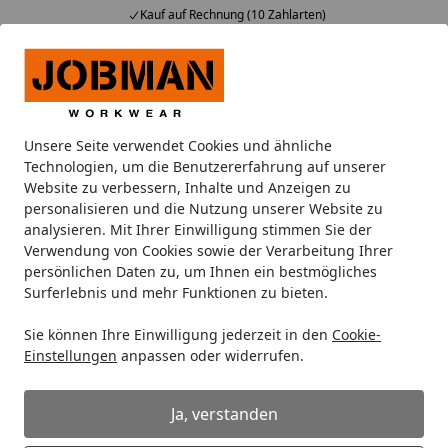
Kauf auf Rechnung (10 Zahlarten)
…
Alle Produkte
Mein Konto
Wunschl
Ein
Suchen
Unsere Seite verwendet Cookies und ähnliche
FAQ - Rücksendung & Reklamation
Technologien, um die Benutzererfahrung auf unserer
Startseite
Website zu verbessern, Inhalte und Anzeigen zu
personalisieren und die Nutzung unserer Website zu
Rücksendung / Reklamation
analysieren. Mit Ihrer Einwilligung stimmen Sie der
Verwendung von Cookies sowie der Verarbeitung Ihrer
Gibt es Artikel, die von der Rücksendung
persönlichen Daten zu, um Ihnen ein bestmögliches
Surferlebnis und mehr Funktionen zu bieten.
ausgeschlossen sind?
Individuell für Sie angefertigte Waren, schnell
Sie können Ihre Einwilligung jederzeit in den
Cookie-
verderbliche Waren und Waren mit beschädighter
Einstellungen
anpassen oder widerrufen.
Hygieneversiegelung sind von der Rücksendung
ausgeschlossen
Ja, verstanden
Weiterlesen