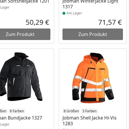
an Softshelljacke 1201
Jobman Winterjacke Light
1317
Lager
Am Lager
50,29 €
71,57 €
reis
Aktueller Preis
Akt
Zum Produkt
Zum Produkt
ukt am Lager
ößen
8 Farben
Produkt am Lager
8 Größen
3 Farben
an Bundjacke 1327
Jobman Shell Jacke Hi-Vis
1283
Lager