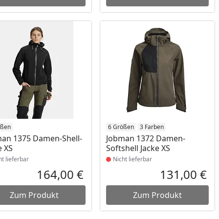
ukt nicht lieferbar
ößen
Produkt nicht lieferbar
6 Größen
3 Farben
an 1375 Damen-Shell-
Jobman 1372 Damen-
e XS
Softshell Jacke XS
ht lieferbar
Nicht lieferbar
164,00 €
131,00 €
reis
Aktueller Preis
Akt
Zum Produkt
Zum Produkt