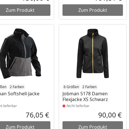
reis
Aktueller Preis
Akt
Zum Produkt
Zum Produkt
ukt nicht lieferbar
ößen
2 Farben
Produkt nicht lieferbar
6 Größen
2 Farben
an Softshell-Jacke
Jobman 5178 Damen
8
Flexjacke XS Schwarz
ht lieferbar
Nicht lieferbar
76,05 €
90,00 €
reis
Aktueller Preis
Akt
Zum Produkt
Zum Produkt