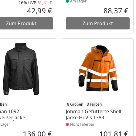
Am Lager
-16%
UVP
51,41 €
Rabatt in Prozent
Ursprünglicher Preis
42,99 €
88,37 €
reis
Aktueller Preis
Akt
Zum Produkt
Zum Produkt
ukt am Lager
ößen
Produkt nicht lieferbar
8 Größen
3 Farben
man 1092
Jobman Gefütterte Shell
eißerjacke
Jacke Hi-Vis 1383
Lager
Nicht lieferbar
136,00 €
101,81 €