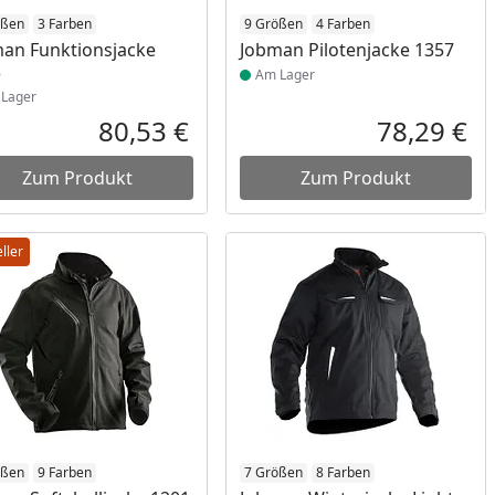
ukt am Lager
ößen
3 Farben
Produkt am Lager
9 Größen
4 Farben
an Funktionsjacke
Jobman Pilotenjacke 1357
3
Am Lager
Lager
80,53 €
78,29 €
reis
Aktueller Preis
Akt
Zum Produkt
Zum Produkt
ller
ukt am Lager
ößen
9 Farben
Produkt am Lager
7 Größen
8 Farben