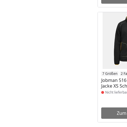
Produkt nich
7 Größen
2 F
Jobman 5161
Jacke XS Sc
Nicht lieferba
Zum