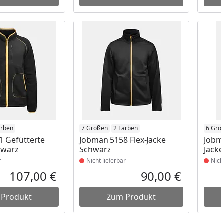
t lieferbar
arben
Produkt nicht lieferbar
7 Größen
2 Farben
Prod
6 Gr
 Gefütterte
Jobman 5158 Flex-Jacke
Jobm
hwarz
Schwarz
Jack
r
Nicht lieferbar
Nic
107,00 €
90,00 €
Aktueller Preis
Aktueller P
 Produkt
Zum Produkt