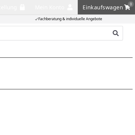
0
tellung
Mein Konto
Einkaufswagen
llung
Mein Konto
Einkaufswagen
Fachberatung & individuelle Angebote
Produkt