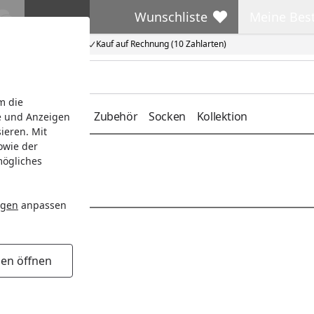
Wunschliste
Meine Bes
Wunschliste
Meine Beste
Kauf auf Rechnung (10 Zahlarten)
m die
deckung
Gürtel
Zubehör
Socken
Kollektion
e und Anzeigen
ieren. Mit
owie der
mögliches
ngen
anpassen
gen öffnen