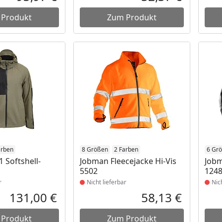
Aktueller Preis
Aktueller P
 Produkt
Zum Produkt
t lieferbar
arben
Produkt nicht lieferbar
8 Größen
2 Farben
Prod
6 Gr
 Softshell-
Jobman Fleecejacke Hi-Vis
Jobm
5502
124
r
Nicht lieferbar
Nic
131,00 €
58,13 €
Aktueller Preis
Aktueller P
 Produkt
Zum Produkt