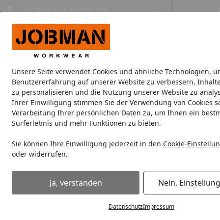
Hotline
07051 / 9 22 22
Kontakt
Mo-Fr. 8-16 Uhr
Kontakt
Eigene Montage-Teams
Unsere Seite verwendet Cookies und ähnliche Technologien, u
Jacken
Hosen
Oberbekleidung
Unterwäsche
Kopfbe
Benutzererfahrung auf unserer Website zu verbessern, Inhalt
zu personalisieren und die Nutzung unserer Website zu analys
Ihrer Einwilligung stimmen Sie der Verwendung von Cookies s
Jacken
Verarbeitung Ihrer persönlichen Daten zu, um Ihnen ein best
Startseite
Surferlebnis und mehr Funktionen zu bieten.
Jacken
Sie können Ihre Einwilligung jederzeit in den
Cookie-Einstellu
oder widerrufen.
Wählen Sie Ihre Wunschkategorie
Ja, verstanden
Nein, Einstellun
Arbeitsjacken
Arbeitsjacken
Datenschutz
Impressum