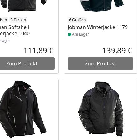
ukt am Lager
ößen
3 Farben
Produkt am Lager
6 Größen
an Softshell
Jobman Winterjacke 1179
erjacke 1040
Am Lager
Lager
111,89 €
139,89 €
reis
Aktueller Preis
Akt
Zum Produkt
Zum Produkt