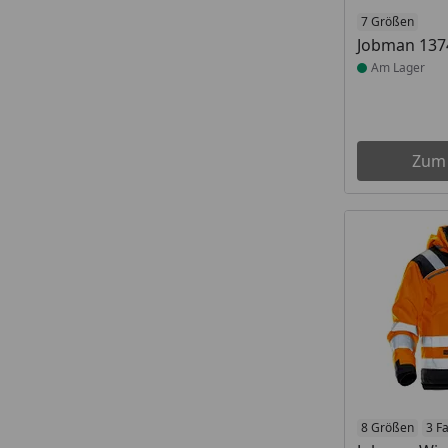
Produkt am
7 Größen
Jobman 1374
Am Lager
Zum
Produkt am
8 Größen
3 F