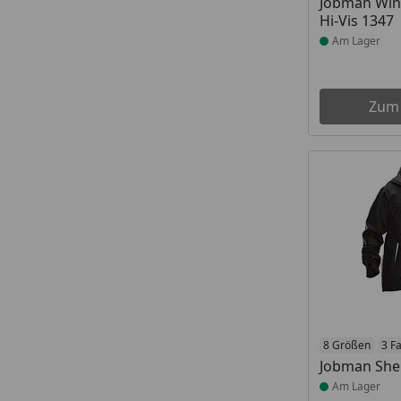
Jobman Wint
Hi-Vis 1347
Am Lager
Zum
Produkt am
8 Größen
3 F
Jobman Shel
Am Lager