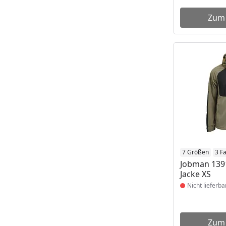
Zum
Produkt nich
7 Größen
3 F
Jobman 1391
Jacke XS
Nicht lieferba
Zum