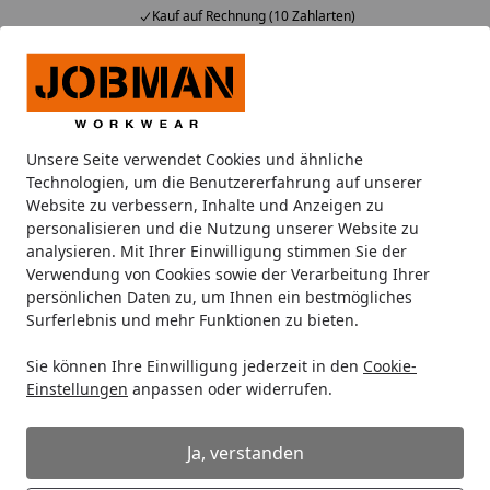
Kauf auf Rechnung (10 Zahlarten)
Alle Produkte
Mein Konto
Wunschl
Ein
Suchen
Unsere Seite verwendet Cookies und ähnliche
Hilfe bei der Bestellung
Technologien, um die Benutzererfahrung auf unserer
Startseite
Website zu verbessern, Inhalte und Anzeigen zu
Wo bekomme ich Hilfe bei der
personalisieren und die Nutzung unserer Website zu
analysieren. Mit Ihrer Einwilligung stimmen Sie der
Bestellung?
Verwendung von Cookies sowie der Verarbeitung Ihrer
persönlichen Daten zu, um Ihnen ein bestmögliches
Etwas hakt und Sie kommen nicht weiter?
Surferlebnis und mehr Funktionen zu bieten.
Kein Problem - wenden Sie sich einfach an unseren
freundlichen Kundenservice. Unsere Fachberater helfen
Sie können Ihre Einwilligung jederzeit in den
Cookie-
Einstellungen
anpassen oder widerrufen.
Ihnen persönlich weiter.
Ja, verstanden