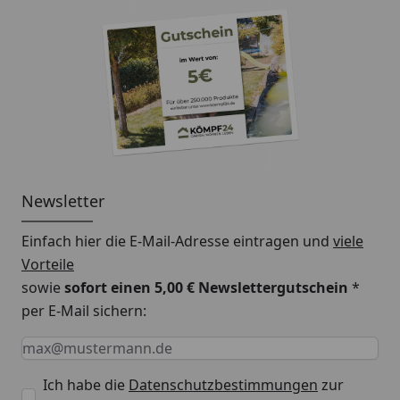
Newsletter
Einfach hier die E-Mail-Adresse eintragen und
viele
Vorteile
sowie
sofort einen 5,00 € Newslettergutschein
*
per E-Mail sichern:
Keine Eingabe erforderlich
Eingabe erforderlich
E-Mail *
Ich habe die
Datenschutzbestimmungen
zur