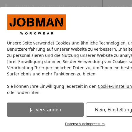
Hotline
07051 / 9 22 22
Kontakt
Mo-Fr. 8-16 Uhr
Kontakt
Eigene Montage-Teams
Unsere Seite verwendet Cookies und ähnliche Technologien, u
Jacken
Hosen
Oberbekleidung
Unterwäsche
Kopfbe
Benutzererfahrung auf unserer Website zu verbessern, Inhalt
zu personalisieren und die Nutzung unserer Website zu analys
Ihrer Einwilligung stimmen Sie der Verwendung von Cookies s
Oberbekleidung
Westen
Arbeitswesten
Verarbeitung Ihrer persönlichen Daten zu, um Ihnen ein best
Startseite
Surferlebnis und mehr Funktionen zu bieten.
Arbeitswesten
Sie können Ihre Einwilligung jederzeit in den
Cookie-Einstellu
oder widerrufen.
Ihre Artikelübersicht
Ja, verstanden
Nein, Einstellun
Preisspanne
Am Lager
Sofort lieferbar
Datenschutz
Impressum