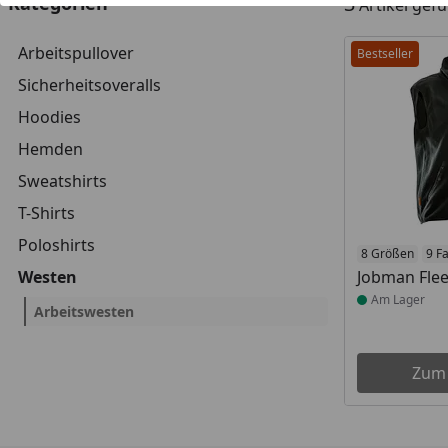
3
Kategorien
Artikel gef
Arbeitspullover
Bestseller
Sicherheitsoveralls
Hoodies
Hemden
Sweatshirts
T-Shirts
Poloshirts
Produkt am
8 Größen
9 F
Westen
Jobman Fle
Am Lager
Arbeitswesten
Zum