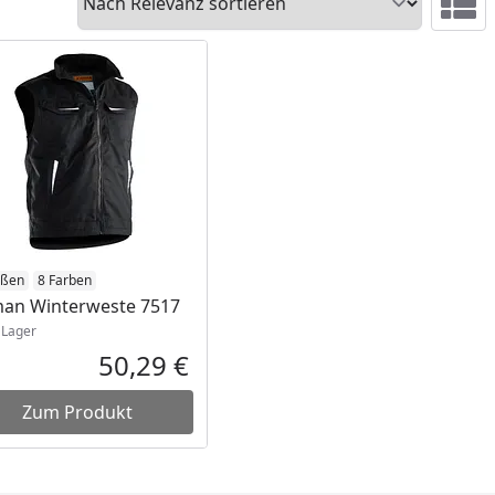
Ansicht 
ukt am Lager
ößen
8 Farben
an Winterweste 7517
Lager
50,29 €
reis
Aktueller Preis
Zum Produkt