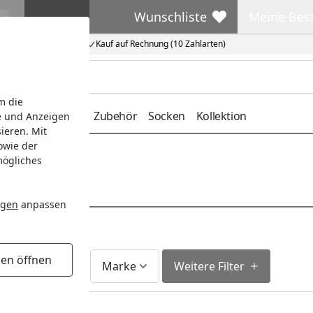
Wunschliste
Meine Bes
Wunschliste
Meine Beste
Kauf auf Rechnung (10 Zahlarten)
m die
deckung
Gürtel
Zubehör
Socken
Kollektion
e und Anzeigen
ieren. Mit
owie der
mögliches
ngen
anpassen
gen öffnen
Lieferzeit
Marke
Weitere Filter