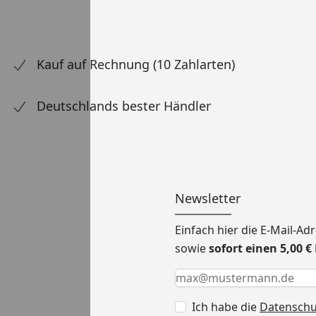
Kauf auf Rechnung (10 Zahlarten)
Deutschlands bester Händler
Newsletter
Einfach hier die E-Mail-A
sowie
sofort einen 5,00 
Keine Eingabe erforderlic
Eingabe erforderlich
E-Mail *
Ich habe die
Datensch