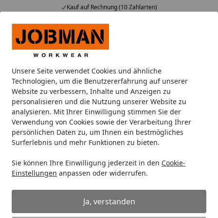
Kauf auf Rechnung (10 Zahlarten)
Alle Produkte
Mein Konto
Wunschl
Ein
Suchen
Unsere Seite verwendet Cookies und ähnliche
Oberbekleidung
Arbeitspullover
Technologien, um die Benutzererfahrung auf unserer
Startseite
Website zu verbessern, Inhalte und Anzeigen zu
Arbeitspullover
personalisieren und die Nutzung unserer Website zu
analysieren. Mit Ihrer Einwilligung stimmen Sie der
Verwendung von Cookies sowie der Verarbeitung Ihrer
Ihre Artikelübersicht
persönlichen Daten zu, um Ihnen ein bestmögliches
Surferlebnis und mehr Funktionen zu bieten.
Kategorien
Sie können Ihre Einwilligung jederzeit in den
Cookie-
Einstellungen
anpassen oder widerrufen.
Filter / Sortierung
8
Ja, verstanden
Artikel gefunden