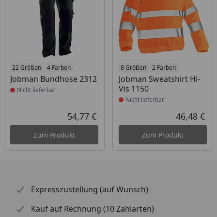
Produkt nicht lieferbar
22 Größen
4 Farben
Produkt nicht lieferbar
8 Größen
2 Farben
Jobman Bundhose 2312
Jobman Sweatshirt Hi-
Vis 1150
Nicht lieferbar
Nicht lieferbar
54,77 €
46,48 €
Aktueller Preis
Akt
Zum Produkt
Zum Produkt
Expresszustellung (auf Wunsch)
Kauf auf Rechnung (10 Zahlarten)