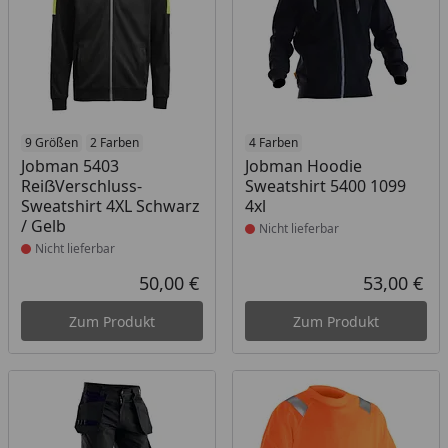
Produkt nicht lieferbar
9 Größen
2 Farben
Produkt nicht lieferbar
4 Farben
Jobman 5403
Jobman Hoodie
ReiẞVerschluss-
Sweatshirt 5400 1099
Sweatshirt 4XL Schwarz
4xl
/ Gelb
Nicht lieferbar
Nicht lieferbar
50,00 €
53,00 €
Aktueller Preis
Akt
Zum Produkt
Zum Produkt