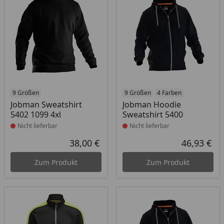
Produkt nicht lieferbar
9 Größen
Produkt nicht lieferbar
9 Größen
4 Farben
Jobman Sweatshirt
Jobman Hoodie
5402 1099 4xl
Sweatshirt 5400
Nicht lieferbar
Nicht lieferbar
38,00 €
46,93 €
Aktueller Preis
Akt
Zum Produkt
Zum Produkt