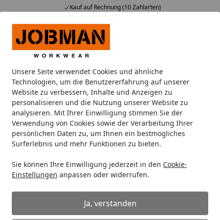
Kauf auf Rechnung (10 Zahlarten)
Alle Produkte
Mein Konto
Wunschl
Ein
Suchen
Unsere Seite verwendet Cookies und ähnliche
Oberbekleidung
Sweatshirts
Technologien, um die Benutzererfahrung auf unserer
Startseite
Website zu verbessern, Inhalte und Anzeigen zu
Sweatshirts
personalisieren und die Nutzung unserer Website zu
analysieren. Mit Ihrer Einwilligung stimmen Sie der
Verwendung von Cookies sowie der Verarbeitung Ihrer
Ihre Artikelübersicht
persönlichen Daten zu, um Ihnen ein bestmögliches
Surferlebnis und mehr Funktionen zu bieten.
Kategorien
Sie können Ihre Einwilligung jederzeit in den
Cookie-
Einstellungen
anpassen oder widerrufen.
Filter / Sortierung
2
Ja, verstanden
Artikel gefunden