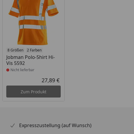
Produkt nicht lieferbar
8 Größen
2 Farben
Jobman Polo-Shirt Hi-
Vis 5592
Nicht lieferbar
27,89 €
Aktueller Preis
Zum Produkt
Expresszustellung (auf Wunsch)