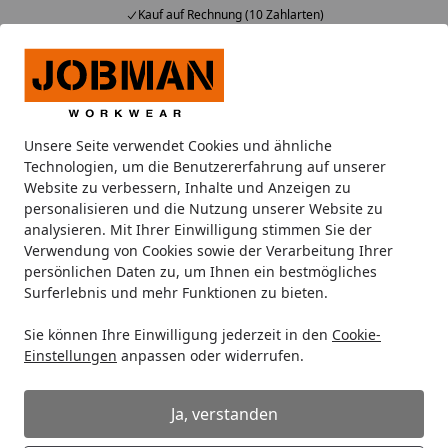
Kauf auf Rechnung (10 Zahlarten)
Alle Produkte
Mein Konto
Wunschl
Ein
Suchen
Unsere Seite verwendet Cookies und ähnliche
Oberbekleidung
Poloshirts
Polo-Arbeitsshirts
Technologien, um die Benutzererfahrung auf unserer
Startseite
Website zu verbessern, Inhalte und Anzeigen zu
Polo-Arbeitsshirts
personalisieren und die Nutzung unserer Website zu
analysieren. Mit Ihrer Einwilligung stimmen Sie der
Verwendung von Cookies sowie der Verarbeitung Ihrer
Ihre Artikelübersicht
persönlichen Daten zu, um Ihnen ein bestmögliches
Surferlebnis und mehr Funktionen zu bieten.
Kategorien
Sie können Ihre Einwilligung jederzeit in den
Cookie-
Einstellungen
anpassen oder widerrufen.
Filter / Sortierung
3
Ja, verstanden
Artikel gefunden