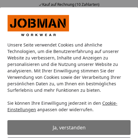
Kauf auf Rechnung (10 Zahlarten)
Alle Produkte
Mein Konto
Wunschl
Ein
Suchen
Unsere Seite verwendet Cookies und ähnliche
Oberbekleidung
Arbeitspullover
Jobman Sweatshirt 5402
Technologien, um die Benutzererfahrung auf unserer
Startseite
Website zu verbessern, Inhalte und Anzeigen zu
Jobman Sweatshirt 5402 1099 4xl
personalisieren und die Nutzung unserer Website zu
analysieren. Mit Ihrer Einwilligung stimmen Sie der
Verwendung von Cookies sowie der Verarbeitung Ihrer
persönlichen Daten zu, um Ihnen ein bestmögliches
Surferlebnis und mehr Funktionen zu bieten.
Sie können Ihre Einwilligung jederzeit in den
Cookie-
Einstellungen
anpassen oder widerrufen.
Ja, verstanden