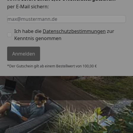
per E-Mail sichern:
Keine Eingabe erforderlich
Eingabe erforderlich
E-Mail *
Ich habe die
Datenschutzbestimmungen
zur
Kenntnis genommen
Anmelden
*Der Gutschein gilt ab einem Bestellwert von 100,00 €
Versand