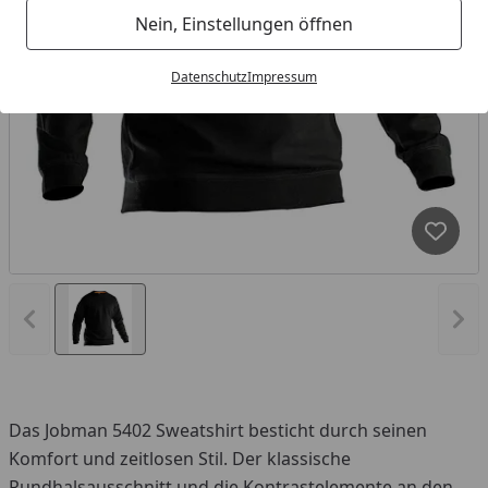
Nein, Einstellungen öffnen
Datenschutz
Impressum
Produk
Vorheriges Bild anzeigen
Näc
Das Jobman 5402 Sweatshirt besticht durch seinen
Komfort und zeitlosen Stil. Der klassische
Rundhalsausschnitt und die Kontrastelemente an den