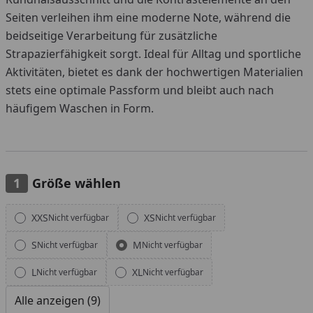
Seiten verleihen ihm eine moderne Note, während die
beidseitige Verarbeitung für zusätzliche
Strapazierfähigkeit sorgt. Ideal für Alltag und sportliche
Aktivitäten, bietet es dank der hochwertigen Materialien
stets eine optimale Passform und bleibt auch nach
häufigem Waschen in Form.
Größe wählen
Alle anzeigen (9)
XXS
XS
Nicht verfügbar
Nicht verfügbar
S
M
Nicht verfügbar
Nicht verfügbar
L
XL
Nicht verfügbar
Nicht verfügbar
Alle anzeigen (9)