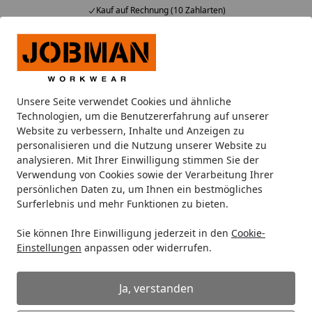
Kauf auf Rechnung (10 Zahlarten)
Alle Produkte
Mein Konto
Wunschl
Ein
Suchen
Unsere Seite verwendet Cookies und ähnliche
Klimaneutraler Versand?
Technologien, um die Benutzererfahrung auf unserer
Startseite
Website zu verbessern, Inhalte und Anzeigen zu
Bieten Sie auch einen
personalisieren und die Nutzung unserer Website zu
analysieren. Mit Ihrer Einwilligung stimmen Sie der
klimaneutralen Versand an?
Verwendung von Cookies sowie der Verarbeitung Ihrer
persönlichen Daten zu, um Ihnen ein bestmögliches
Ja, wir setzen auf einen einen CO2-neutralen Versand mit
Surferlebnis und mehr Funktionen zu bieten.
DHL GoGreen
. Mit
DHL GoGreen
unterstützen Sie als
Kunde die zahlreichen
Klimaschutzprojekte
von DHL.
Sie können Ihre Einwilligung jederzeit in den
Cookie-
So können im Jahr mehr als 212t CO2-Emissionen
Einstellungen
anpassen oder widerrufen.
kompensiert werden. Unter Versandart können Sie DHL
in vielen Fällen als Versanddienstleister wählen. Die
Ja, verstanden
Kömpf Onlineshops GmbH unterstützt dieses