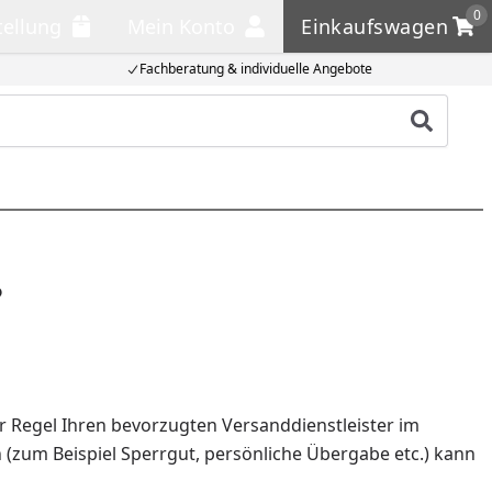
0
tellung
Mein Konto
Einkaufswagen
llung
Mein Konto
Einkaufswagen
Fachberatung & individuelle Angebote
Produkt
?
er Regel Ihren bevorzugten Versanddienstleister im
 (zum Beispiel Sperrgut, persönliche Übergabe etc.) kann