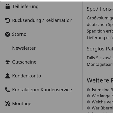
Teillieferung
Spedition
Großvolumige
Rücksendung / Reklamation
deutschen Sp
Spedition erf
Storno
Lieferung erf
Newsletter
Sorglos-Pa
Falls Sie zusä
Gutscheine
Montageteam 
Kundenkonto
Weitere 
Kontakt zum Kundenservice
Ist meine 
Wie lange b
Welche Ver
Montage
Wer überni