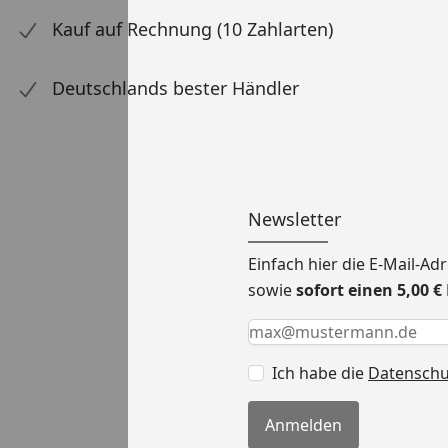
Kauf auf Rechnung (10 Zahlarten)
Deutschlands bester Händler
Newsletter
Einfach hier die E-Mail-A
sowie
sofort einen 5,00 
Keine Eingabe erforderlic
Eingabe erforderlich
E-Mail *
Ich habe die
Datensch
Anmelden