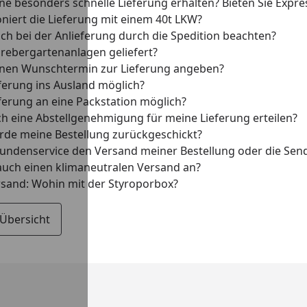
ine besonders schnelle Lieferung erhalten? Bieten Sie Expre
oniert die Lieferung mit einem 40t LKW?
ch bei der Anlieferung durch die Spedition beachten?
hrebergartenanlagen geliefert?
inen Wunschtermin zur Lieferung angeben?
eferung ins Ausland möglich?
eferung an eine Packstation möglich?
ch eine Abstellgenehmigung für meine Lieferung erteilen?
de meine Bestellung zurückgeschickt?
undenservice den Versand meiner Bestellung oder die Se
 auch einen klimaneutralen Versand an?
rsand: Wohin mit der Styroporbox?
 Übersicht