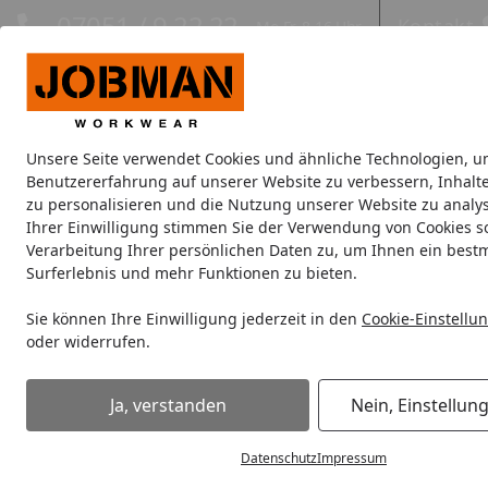
Hotline
07051 / 9 22 22
Kontakt
Mo-Fr. 8-16 Uhr
Kontakt
Eigene Montage-Teams
Unsere Seite verwendet Cookies und ähnliche Technologien, u
Jacken
Hosen
Oberbekleidung
Unterwäsche
Kopfbe
Benutzererfahrung auf unserer Website zu verbessern, Inhalt
zu personalisieren und die Nutzung unserer Website zu analys
Ihrer Einwilligung stimmen Sie der Verwendung von Cookies s
Wie wird meine Bestellung geliefert?
Verarbeitung Ihrer persönlichen Daten zu, um Ihnen ein best
Startseite
Surferlebnis und mehr Funktionen zu bieten.
Antworten zu den Themen
Wie wi
Sie können Ihre Einwilligung jederzeit in den
Cookie-Einstellu
Bestellung
Dies hängt v
oder widerrufen.
Paket-War
Bezahlung & Rechnung
Ja, verstanden
Nein, Einstellun
Paket-Ware
Bestellprozes
Versand und Lieferung
Datenschutz
Impressum
die Auswahl e