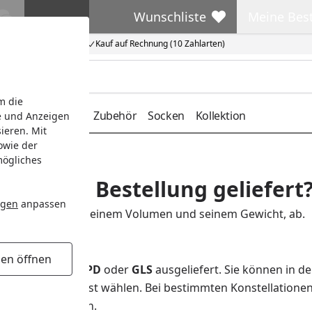
Wunschliste
Meine Bes
Wunschliste
Meine Beste
Kauf auf Rechnung (10 Zahlarten)
m die
deckung
Gürtel
Zubehör
Socken
Kollektion
e und Anzeigen
ieren. Mit
owie der
mögliches
rd meine Bestellung geliefert
ngen
anpassen
om Produkt, von seinem Volumen und seinem Gewicht, ab.
e
gen öffnen
wird über
DHL
,
DPD
oder
GLS
ausgeliefert. Sie können in d
s (Checkout) selbst wählen. Bei bestimmten Konstellationen
ingeschränkt sein.