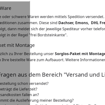
s-Ware
 oder schwere Waren werden mittels Spedition versendet. 
editionen zusammen. Diese sind
Dachser, Emons, DHL Fre
olgt, dann meldet sich der jeweilige Spediteur vorher telef
olgt in der Regel "frei Bordsteinkante".
ket mit Montage
tzlich zu Ihrer Bestellung unser
Sorglos-Paket mit Montag
Ihre bestellte Ware zum Aufbauort. Weitere Informationen
Fragen aus dem Bereich "Versand und L
Bestellung schon versendet?
eträgt die Lieferzeit?
sandkosten fallen an?
mmt die Auslieferung meiner Bestellung?