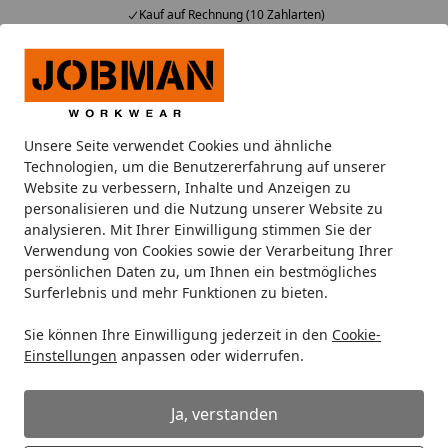
Kauf auf Rechnung (10 Zahlarten)
Alle Produkte
Mein Konto
Wunschl
Ein
Suchen
Unsere Seite verwendet Cookies und ähnliche
Tiefkühlversand: Wohin mit der Styroporbox?
Technologien, um die Benutzererfahrung auf unserer
Startseite
Website zu verbessern, Inhalte und Anzeigen zu
Tiefkühlversand: Wohin mit der
personalisieren und die Nutzung unserer Website zu
analysieren. Mit Ihrer Einwilligung stimmen Sie der
Styroporbox?
Verwendung von Cookies sowie der Verarbeitung Ihrer
persönlichen Daten zu, um Ihnen ein bestmögliches
1. Recycling:
Surferlebnis und mehr Funktionen zu bieten.
Grundsätzlich gilt: Styroporabfall, der als Verpackung
verwendet wurde und regulär im Haushalt anfällt,
Sie können Ihre Einwilligung jederzeit in den
Cookie-
Einstellungen
anpassen oder widerrufen.
gehört in den Gelben Sack, die Gelbe Tonne oder zum
Wertstoffhof.
Ja, verstanden