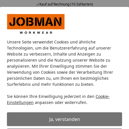
Kauf auf Rechnung (10 Zahlarten)
Alle Produkte
Mein Konto
Wunschl
Ein
Suchen
Unsere Seite verwendet Cookies und ähnliche
Jacken
Arbeitsjacken
Jobman Shell-Jacke 1284
Technologien, um die Benutzererfahrung auf unserer
Startseite
Website zu verbessern, Inhalte und Anzeigen zu
Jobman Shell-Jacke 1284
personalisieren und die Nutzung unserer Website zu
analysieren. Mit Ihrer Einwilligung stimmen Sie der
Verwendung von Cookies sowie der Verarbeitung Ihrer
persönlichen Daten zu, um Ihnen ein bestmögliches
Surferlebnis und mehr Funktionen zu bieten.
Sie können Ihre Einwilligung jederzeit in den
Cookie-
Einstellungen
anpassen oder widerrufen.
Ja, verstanden