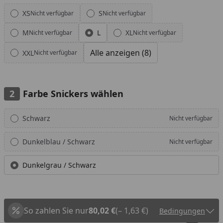
Alle anzeigen (8)
XS
S
Nicht verfügbar
Nicht verfügbar
M
L
XL
Nicht verfügbar
Nicht verfügbar
Alle anzeigen (8)
XXL
Nicht verfügbar
Farbe Snickers wählen
Alle anzeigen (3)
Schwarz
Nicht verfügbar
Dunkelblau / Schwarz
Nicht verfügbar
Dunkelgrau / Schwarz
So zahlen Sie nur
80,02 €
(– 1,63 €)
Bedingungen