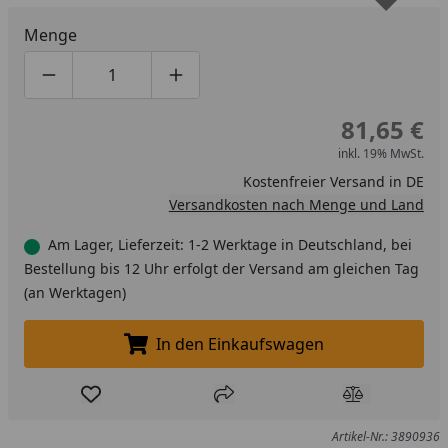
Menge
Produktmenge um eins verringern
Produktmenge manuell eingeben
Produktmenge um eins erhöhen
81,65 €
inkl. 19% MwSt.
Kostenfreier Versand in DE
Versandkosten nach Menge und Land
Am Lager, Lieferzeit: 1-2 Werktage in Deutschland, bei
Bestellung bis 12 Uhr erfolgt der Versand am gleichen Tag
(an Werktagen)
In den Einkaufswagen
In den Einkaufswagen legen
Produkt zur Wunschliste hinzufügen
Teilen
Produkt Ver
Artikel-Nr.: 3890936