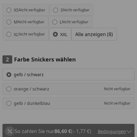
Alle anzeigen (8)
XS
S
Nicht verfügbar
Nicht verfügbar
M
L
Nicht verfügbar
Nicht verfügbar
Alle anzeigen (8)
XL
XXL
Nicht verfügbar
Farbe Snickers wählen
Alle anzeigen (3)
gelb / schwarz
orange / schwarz
Nicht verfügbar
gelb / dunkelblau
Nicht verfügbar
So zahlen Sie nur
86,60 €
(– 1,77 €)
Bedingungen