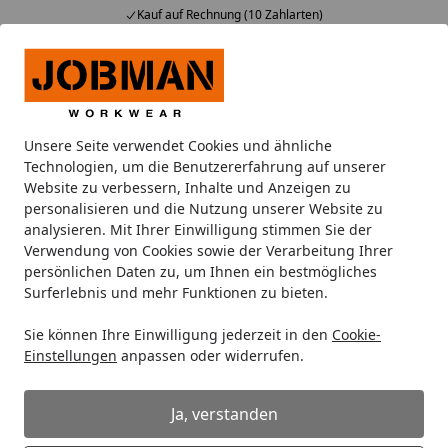
Kauf auf Rechnung (10 Zahlarten)
Alle Produkte
Mein Konto
Wunschl
Ein
Suchen
Unsere Seite verwendet Cookies und ähnliche
Jacken
Arbeitsjacken
Jobman Shell Jacke Hi-Vis 1283
Technologien, um die Benutzererfahrung auf unserer
Startseite
Website zu verbessern, Inhalte und Anzeigen zu
Jobman Shell Jacke Hi-Vis 1283
personalisieren und die Nutzung unserer Website zu
analysieren. Mit Ihrer Einwilligung stimmen Sie der
Verwendung von Cookies sowie der Verarbeitung Ihrer
persönlichen Daten zu, um Ihnen ein bestmögliches
Surferlebnis und mehr Funktionen zu bieten.
Sie können Ihre Einwilligung jederzeit in den
Cookie-
Einstellungen
anpassen oder widerrufen.
Ja, verstanden