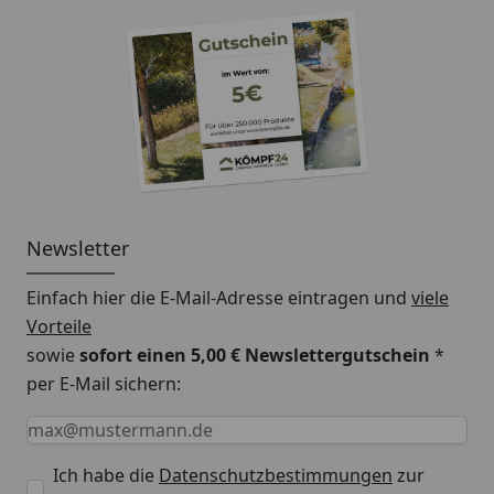
Newsletter
Einfach hier die E-Mail-Adresse eintragen und
viele
Vorteile
sowie
sofort einen 5,00 € Newslettergutschein
*
per E-Mail sichern:
Keine Eingabe erforderlich
Eingabe erforderlich
E-Mail *
Ich habe die
Datenschutzbestimmungen
zur