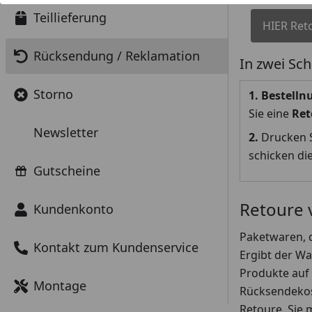
Teillieferung
HIER Ret
Rücksendung / Reklamation
In zwei Sch
Storno
1. Bestell
Sie eine
Ret
Newsletter
2.
Drucken 
schicken di
Gutscheine
Retoure 
Kundenkonto
Paketwaren, 
Kontakt zum Kundenservice
Ergibt der Wa
Produkte auf 
Montage
Rücksendekost
Retoure. Sie 