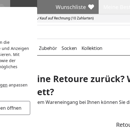
Wunschliste
Meine Bes
Wunschliste
Meine Beste
Kauf auf Rechnung (10 Zahlarten)
m die
deckung
Gürtel
Zubehör
Socken
Kollektion
e und Anzeigen
ieren. Mit
owie der
mögliches
nde ich eine Retoure zurück? W
ngen
anpassen
nde-Etikett?
 14 Tagen nach dem Wareneingang bei Ihnen können Sie die 
gen öffnen
.
n Paket-Ware
Reto