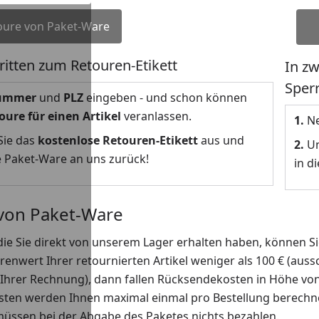
oure von Paket-Ware
ritten zum Retouren-Etikett
In zw
Sper
nummer
und
PLZ
eingeben - und schon können
oure für einen Artikel
veranlassen.
1.
Ne
Sie das
kostenlose Retouren-Etikett
aus und
2.
Un
e Paket-Ware an uns zurück!
in d
von Paket-Ware
die Sie direkt von unserem Lager erhalten haben, können 
renwert Ihrer retournierten Artikel weniger als 100 € (auss
Ihrer Rechnung), dann fallen Rücksendekosten in Höhe von 
en werden Ihnen maximal einmal pro Bestellung berechnet.
müssen bei der Abgabe des Paketes nichts bezahlen.