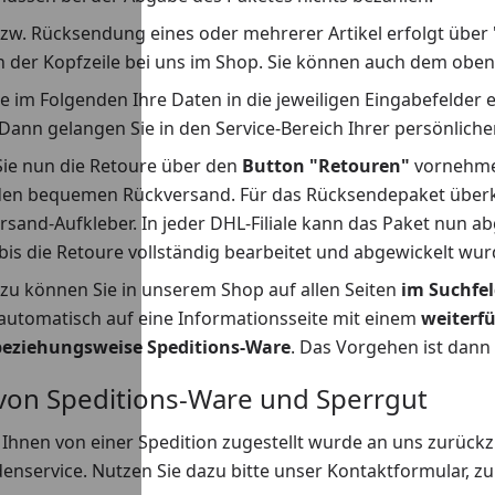
zw. Rücksendung eines oder mehrerer Artikel erfolgt über 
in der Kopfzeile bei uns im Shop. Sie können auch dem ob
ie im Folgenden Ihre Daten in die jeweiligen Eingabefelder 
 Dann gelangen Sie in den Service-Bereich Ihrer persönliche
Sie nun die Retoure über den
Button "Retouren"
vornehme
 den bequemen Rückversand. Für das Rücksendepaket überk
rsand-Aufkleber. In jeder DHL-Filiale kann das Paket nun 
bis die Retoure vollständig bearbeitet und abgewickelt wur
zu können Sie in unserem Shop auf allen Seiten
im Suchfe
automatisch auf eine Informationsseite mit einem
weiterf
beziehungsweise Speditions-Ware
. Das Vorgehen ist dann
von Speditions-Ware und Sperrgut
Ihnen von einer Spedition zugestellt wurde an uns zurückzu
nservice. Nutzen Sie dazu bitte unser Kontaktformular, z