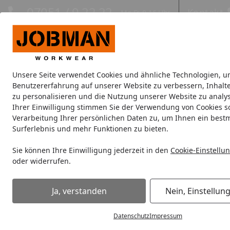
Hotline
07051 / 9 22 22
Kontakt
Mo-Fr. 8-16 Uhr
Kontakt
Eigene Montage-Teams
Unsere Seite verwendet Cookies und ähnliche Technologien, u
Jacken
Hosen
Oberbekleidung
Unterwäsche
Kopfbe
Benutzererfahrung auf unserer Website zu verbessern, Inhalt
zu personalisieren und die Nutzung unserer Website zu analys
Ihrer Einwilligung stimmen Sie der Verwendung von Cookies s
Wie erfolgt die Retoure?
Verarbeitung Ihrer persönlichen Daten zu, um Ihnen ein best
Startseite
Surferlebnis und mehr Funktionen zu bieten.
Antworten zu den Themen
Wie se
Sie können Ihre Einwilligung jederzeit in den
Cookie-Einstellu
Bestellung
Rückse
oder widerrufen.
Innerhalb von
Bezahlung & Rechnung
Ja, verstanden
Nein, Einstellun
zurücksenden
Versand und Lieferung
Datenschutz
Impressum
Retoure vo