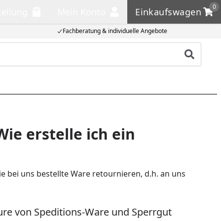
0
tellung
Mein Konto
Einkaufswagen
llung
Mein Konto
Einkaufswagen
Fachberatung & individuelle Angebote
Produkt
ie erstelle ich ein
bei uns bestellte Ware retournieren, d.h. an uns
ure von Speditions-Ware und Sperrgut