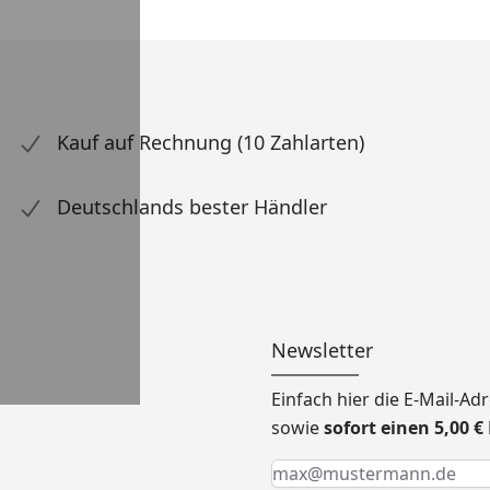
Kauf auf Rechnung (10 Zahlarten)
Deutschlands bester Händler
Newsletter
Einfach hier die E-Mail-A
sowie
sofort einen 5,00 
Keine Eingabe erforderlic
Eingabe erforderlich
E-Mail *