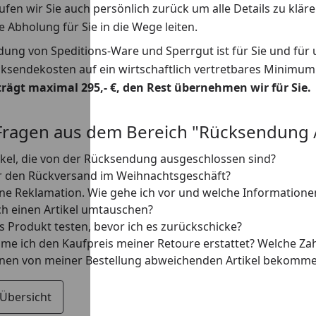
fen wir Sie auch persönlich zurück um alle Details zu klär
e Abholung für Sie in die Wege leiten.
dung von Speditions-Ware und Sperrgut ist für Sie und fü
ücksendekosten auf ein wirtschaftlich vertretbares Minim
eträgt maximal 295,- €, den Rest übernehmen wir für Sie.
Fragen aus dem Bereich "Rücksendung 
tikel, die von der Rücksendung ausgeschlossen sind?
ür den Rückversand im Weihnachtsgeschäft?
ine Reklamation. Wie gehe ich vor und welche Informatione
ch einen Artikel umtauschen?
s Produkt testen, bevor ich es zurückschicke?
e ich den Kaufpreis meiner Retoure erstattet? Welche Zah
inen von meiner Bestellung abweichenden Artikel bekommen
 Übersicht