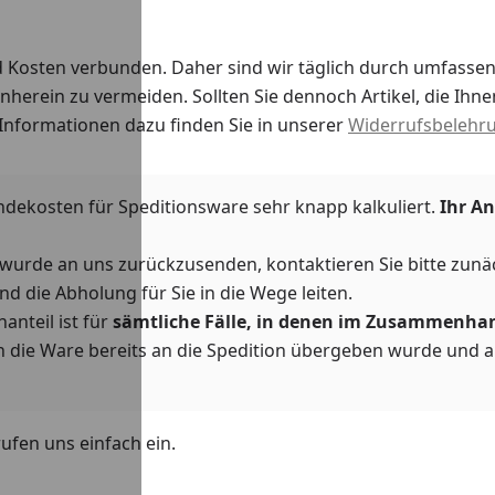
nd Kosten verbunden. Daher sind wir täglich durch umfass
herein zu vermeiden. Sollten Sie dennoch Artikel, die Ih
 Informationen dazu finden Sie in unserer
Widerrufsbelehr
ndekosten für Speditionsware sehr knapp kalkuliert.
Ihr An
t wurde an uns zurückzusenden, kontaktieren Sie bitte zunä
nd die Abholung für Sie in die Wege leiten.
anteil ist für
sämtliche Fälle, in denen im Zusammenhan
n die Ware bereits an die Spedition übergeben wurde und 
ufen uns einfach ein.