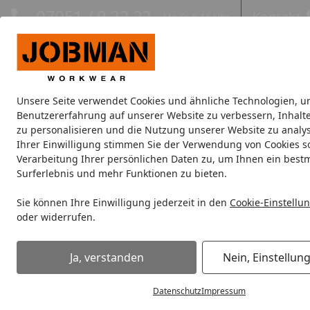
Hotline
07051 / 9 22 22
Kontakt
Mo-Fr. 8-16 Uhr
Kontakt
Eigene Montage-Teams
Unsere Seite verwendet Cookies und ähnliche Technologien, u
Jacken
Hosen
Oberbekleidung
Unterwäsche
Kopfbe
Benutzererfahrung auf unserer Website zu verbessern, Inhalt
zu personalisieren und die Nutzung unserer Website zu analys
Ihrer Einwilligung stimmen Sie der Verwendung von Cookies s
Unkomplizierter Rückversand
Verarbeitung Ihrer persönlichen Daten zu, um Ihnen ein best
Startseite
Surferlebnis und mehr Funktionen zu bieten.
Rückversand innerhalb Deut
Sie können Ihre Einwilligung jederzeit in den
Cookie-Einstellu
Wie in unserer
Widerrufsbelehrung
beschrieben haben S
oder widerrufen.
Retouren aufgrund berechtigter
Reklamationen und Män
Ja, verstanden
Nein, Einstellun
Datenschutz
Impressum