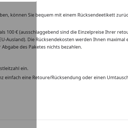
haben, können Sie bequem mit einem Rücksendeetikett zurü
als 100 € (ausschlaggebend sind die Einzelpreise Ihrer ret
 EU-Ausland). Die Rücksendekosten werden Ihnen maximal e
er Abgabe des Paketes nichts bezahlen.
leitzahl ein.
nz einfach eine Retoure/Rücksendung oder einen Umtausch 