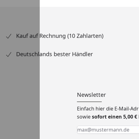
Kauf auf Rechnung (10 Zahlarten)
Deutschlands bester Händler
Newsletter
Einfach hier die E-Mail-A
sowie
sofort einen 5,00 
Keine Eingabe erforderlic
Eingabe erforderlich
E-Mail *