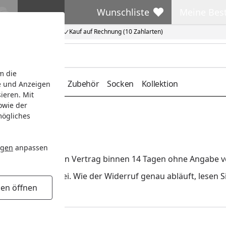
Wunschliste
Meine Bes
Wunschliste
Meine Beste
Kauf auf Rechnung (10 Zahlarten)
m die
deckung
Gürtel
Zubehör
Socken
Kollektion
e und Anzeigen
ieren. Mit
owie der
mögliches
schlands
ngen
anpassen
ie das Recht, Ihren Vertrag binnen 14 Tagen ohne Angabe 
gel
sind kostenfrei. Wie der Widerruf genau abläuft, lesen S
gen öffnen