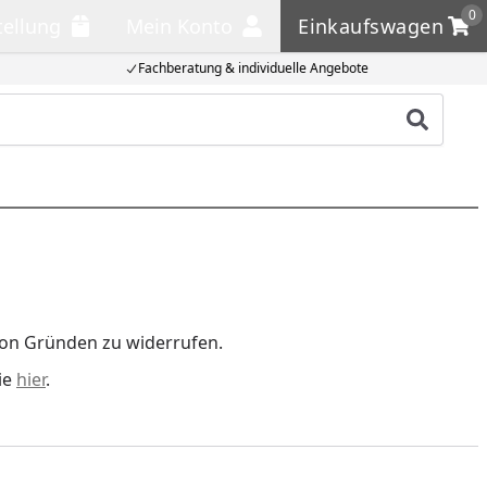
0
tellung
Mein Konto
Einkaufswagen
llung
Mein Konto
Einkaufswagen
Fachberatung & individuelle Angebote
Produkt
von Gründen zu widerrufen.
ie
hier
.