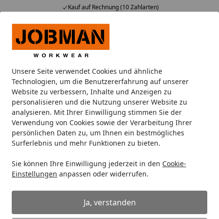
Kauf auf Rechnung (10 Zahlarten)
…
Alle Produkte
Mein Konto
Wunschl
Ein
Suchen
Unsere Seite verwendet Cookies und ähnliche
Wo ist meine Rechnung?
Technologien, um die Benutzererfahrung auf unserer
Startseite
Website zu verbessern, Inhalte und Anzeigen zu
Wo finde ich meine Rechnung?
personalisieren und die Nutzung unserer Website zu
analysieren. Mit Ihrer Einwilligung stimmen Sie der
Ihre Rechnung liegt entweder
dem Paket bei
oder wir
Verwendung von Cookies sowie der Verarbeitung Ihrer
senden Ihnen diese
per E-Mail
zu.
persönlichen Daten zu, um Ihnen ein bestmögliches
Surferlebnis und mehr Funktionen zu bieten.
Unter der Rubrik "
Meine Bestellung
", die sich in
unserem Shop in der obersten Zeile (Header) befindet,
Sie können Ihre Einwilligung jederzeit in den
Cookie-
können Sie jederzeit Ihre Rechnung einsehen und diese
Einstellungen
anpassen oder widerrufen.
ausdrucken.
Unter "
Meine Bestellung
" können Sie Ihre Bestellung
Ja, verstanden
nachverfolgen und sich dort weitere Informationen