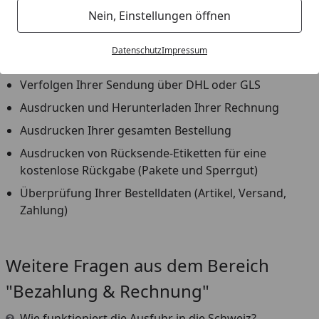
anzeigen lassen, wie zum Beispiel
Nein, Einstellungen öffnen
Voraussichtlicher Liefertermin
Datenschutz
Impressum
Status Ihrer Bestellung
Verfolgen Ihrer Sendung über DHL oder GLS
Ausdrucken und Herunterladen Ihrer Rechnung
Ausdrucken Ihrer gesamten Bestellung
Ausdrucken von Rücksende-Etiketten für eine
kostenlose Rückgabe (Pakete und Sperrgut)
Überprüfung Ihrer Bestelldaten (Artikel, Versand,
Zahlung)
Youtube-Video
Weitere Fragen aus dem Bereich
"Bezahlung & Rechnung"
Wie funktioniert die Ausfuhr in die Schweiz?