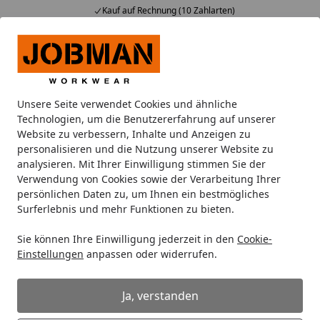
Kauf auf Rechnung (10 Zahlarten)
Alle Produkte
Mein Konto
Wunschl
Ein
Suchen
Unsere Seite verwendet Cookies und ähnliche
Wie kann ich mich vom Newsletter abmelden?
Technologien, um die Benutzererfahrung auf unserer
Startseite
Website zu verbessern, Inhalte und Anzeigen zu
Wie kann ich mich vom Newsletter
personalisieren und die Nutzung unserer Website zu
analysieren. Mit Ihrer Einwilligung stimmen Sie der
abmelden?
Verwendung von Cookies sowie der Verarbeitung Ihrer
persönlichen Daten zu, um Ihnen ein bestmögliches
Sie können unseren Newsletter einfach und problemlos
Surferlebnis und mehr Funktionen zu bieten.
abbestellen. Dafür klicken Sie einfach auf den Abmelde-
Link am Ende jedes Newsletters.
Sie können Ihre Einwilligung jederzeit in den
Cookie-
Einstellungen
anpassen oder widerrufen.
Ja, verstanden
Gut zu wissen: Sie müssen sich mit genau der