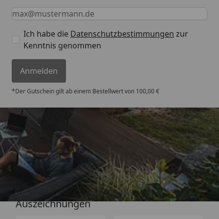
Keine Eingabe erforderlich
Eingabe erforderlich
E-Mail *
Ich habe die
Datenschutzbestimmungen
zur
Kenntnis genommen
Anmelden
*Der Gutschein gilt ab einem Bestellwert von 100,00 €
Versand
Auszeichnungen