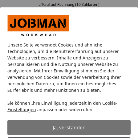
Kauf auf Rechnung (10 Zahlarten)
Alle Produkte
Mein Konto
Wunschl
Ein
Suchen
Unsere Seite verwendet Cookies und ähnliche
Fertigteich Schritt für Schritt-Anleitung
Technologien, um die Benutzererfahrung auf unserer
Startseite
Website zu verbessern, Inhalte und Anzeigen zu
Schritt für Schritt-Anleitung zum
personalisieren und die Nutzung unserer Website zu
analysieren. Mit Ihrer Einwilligung stimmen Sie der
Einbau einer Teichschale
Verwendung von Cookies sowie der Verarbeitung Ihrer
persönlichen Daten zu, um Ihnen ein bestmögliches
Teichschalen selbst einbauen-
Surferlebnis und mehr Funktionen zu bieten.
ganz einfach mit unserer Schritt-für-Schritt-Anleitung
Sie können Ihre Einwilligung jederzeit in den
Cookie-
Einstellungen
anpassen oder widerrufen.
Ja, verstanden