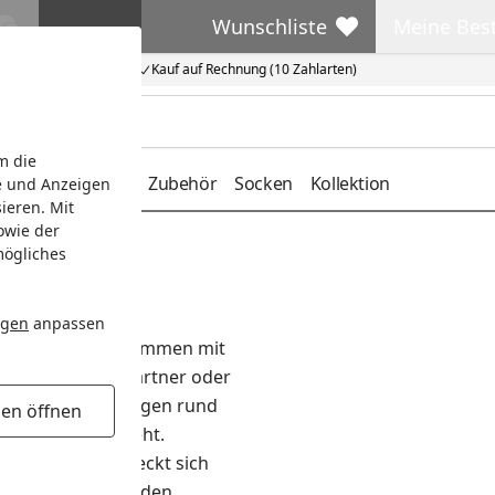
Wunschliste
Meine Bes
Wunschliste
Meine Beste
Kauf auf Rechnung (10 Zahlarten)
m die
deckung
Gürtel
Zubehör
Socken
Kollektion
e und Anzeigen
ieren. Mit
owie der
mögliches
-Montage
ngen
anpassen
P-Service. Sie bekommen mit
ichen Ansprechpartner oder
 Ihnen für alle Fragen rund
gen öffnen
ur Verfügung steht.
 Kosten und erstreckt sich
spiel wenn es um den