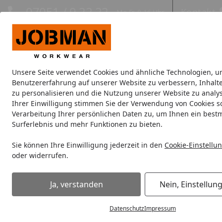
Hotline
07051 / 9 22 22
Kontakt
Mo-Fr. 8-16 Uhr
Kontakt
Eigene Montage-Teams
Unsere Seite verwendet Cookies und ähnliche Technologien, u
Jacken
Hosen
Oberbekleidung
Unterwäsche
Kopfbe
Benutzererfahrung auf unserer Website zu verbessern, Inhalt
zu personalisieren und die Nutzung unserer Website zu analys
Ihrer Einwilligung stimmen Sie der Verwendung von Cookies s
VIP-Service
Verarbeitung Ihrer persönlichen Daten zu, um Ihnen ein best
Startseite
Surferlebnis und mehr Funktionen zu bieten.
VIP-Service: Teil der Sorglos
Sie können Ihre Einwilligung jederzeit in den
Cookie-Einstellu
Als weiteres Sorglos-Plus profitieren Sie von unserem VI
oder widerrufen.
der Buchung einer
Sorglos-Montage
direkt einen persönl
eine persönliche Ansprechpartnerin zur Seite gestellt, die
Ja, verstanden
Nein, Einstellun
um Ihre Bestellung und den kompletten weiteren Ablauf z
Dieser Service ist für Sie natürlich komplett ohne weitere
Datenschutz
Impressum
von Fragen die nach der Bestellung aufkommen, zum Bei