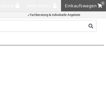
0
tellung
Mein Konto
Einkaufswagen
llung
Mein Konto
Einkaufswagen
Fachberatung & individuelle Angebote
Produkt