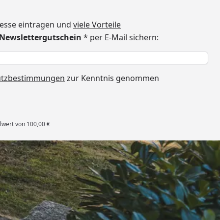
dresse eintragen und
viele Vorteile
€ Newslettergutschein
* per E-Mail sichern:
h
utzbestimmungen
zur Kenntnis genommen
lwert von 100,00 €