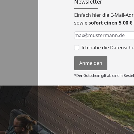
Newsletter
Einfach hier die E-Mail-A
sowie
sofort einen 5,00 
Keine Eingabe erforderlic
Eingabe erforderlich
E-Mail *
Ich habe die
Datensch
Anmelden
*Der Gutschein gilt ab einem Bestel
Auszeichnungen