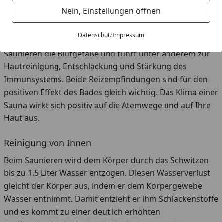
Das Saunieren gleicht einem Wechselbad
Nein, Einstellungen öffnen
Der Körper wird abwechselnd Wärme- und Abkühlreizen
Datenschutz
Impressum
ausgesetzt. Durch diese Kombination trainiert das
Saunieren die Blutgefäße und führt unter anderem zur
Hautreinigung, Entschlackung und Stärkung des
Immunsystems. Beide Reizempfindungen sind für den
positiven Effekt des Bades gleich wichtig. Das Klima einer
Sauna wirkt sich positiv auf die Atemwege und auf Ihre
Haut aus.
Reinigung von Innen
Beim Saunieren wird dem Körper durch das Schwitzen
bis zu 1,5 Liter Wasser entzogen. Diesen Wasserverlust
gleicht der Körper aus, indem er dem Körpergewebe
Wasser entnimmt. Damit entzieht er ihm Schlackenstoffe
und es kommt zu einer deutlich erhöhten