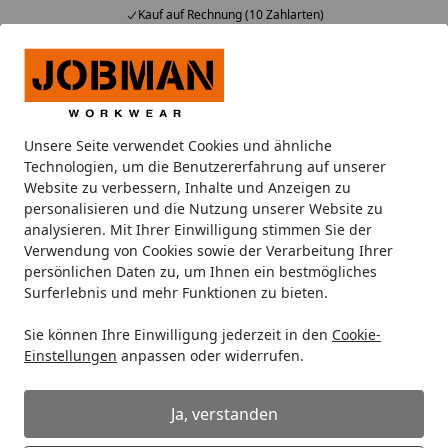
Kauf auf Rechnung (10 Zahlarten)
Alle Produkte
Mein Konto
Wunschl
Ein
Suchen
Unsere Seite verwendet Cookies und ähnliche
Sauna und Gesundheit
Technologien, um die Benutzererfahrung auf unserer
Startseite
Website zu verbessern, Inhalte und Anzeigen zu
Sauna und Gesundheit
personalisieren und die Nutzung unserer Website zu
analysieren. Mit Ihrer Einwilligung stimmen Sie der
Verwendung von Cookies sowie der Verarbeitung Ihrer
Saunieren ist Körperpflege
persönlichen Daten zu, um Ihnen ein bestmögliches
Ein entspannender Saunagang wirkt sich in vielfältiger
Surferlebnis und mehr Funktionen zu bieten.
Weise wohltuend auf den Körper aus. Grundsätzlich
Sie können Ihre Einwilligung jederzeit in den
Cookie-
können alle Menschen ab dem 6. Lebensjahr saunieren.
Einstellungen
anpassen oder widerrufen.
Das Immunsystem wird gestärkt, Erkältungen und
Infektionen wird sinnvoll vorgebeugt und gesunder
Ja, verstanden
Schlaf gefördert.