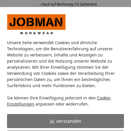
Kauf auf Rechnung (10 Zahlarten)
Alle Produkte
Mein Konto
Wunschl
Ein
Suchen
Unsere Seite verwendet Cookies und ähnliche
Pflege Hygiene und Reinigung der Flächenwärme- und Infr
Technologien, um die Benutzererfahrung auf unserer
Startseite
Website zu verbessern, Inhalte und Anzeigen zu
Pflege Hygiene und Reinigung der
personalisieren und die Nutzung unserer Website zu
analysieren. Mit Ihrer Einwilligung stimmen Sie der
Flächenwärmekabinen
Verwendung von Cookies sowie der Verarbeitung Ihrer
Infrarotkabinen
persönlichen Daten zu, um Ihnen ein bestmögliches
Surferlebnis und mehr Funktionen zu bieten.
Pflege, Hygiene und Reinigung
Sie können Ihre Einwilligung jederzeit in den
Cookie-
Einstellungen
anpassen oder widerrufen.
Zur Außenbehandlung der naturbelassenen Kabinen
empfehlen wir Bienenwachs. Von innen sollten Sie die
Kabine nicht behandeln, da dadurch die Atmung des
Ja, verstanden
Holzes beeinträchtigt wird.