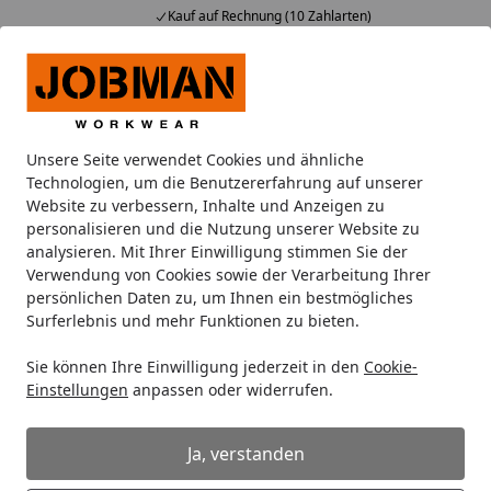
Kauf auf Rechnung (10 Zahlarten)
Alle Produkte
Mein Konto
Wunschl
Ein
Suchen
Unsere Seite verwendet Cookies und ähnliche
Kontaktformular
Technologien, um die Benutzererfahrung auf unserer
Startseite
Website zu verbessern, Inhalte und Anzeigen zu
Kontaktformular
personalisieren und die Nutzung unserer Website zu
analysieren. Mit Ihrer Einwilligung stimmen Sie der
Sie haben Fragen zu unseren Produkten oder zum
Verwendung von Cookies sowie der Verarbeitung Ihrer
Ablauf Ihrer Bestellung? Hier können Sie Kontakt zu uns
persönlichen Daten zu, um Ihnen ein bestmögliches
Surferlebnis und mehr Funktionen zu bieten.
aufnehmen. Wir werden uns so schnell wie möglich um
Ihr Anliegen kümmern!
Sie können Ihre Einwilligung jederzeit in den
Cookie-
Einstellungen
anpassen oder widerrufen.
FAQ - Häufig gestellte Fragen
In unserem
FAQ
finden Sie viele Antworten auf häufig
Ja, verstanden
gestellte Fragen. Falls Ihre Frage noch nicht dabei ist,