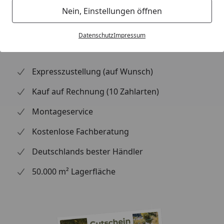
freuen wir uns auf Ihre Anfrage über unser
Nein, Einstellungen öffnen
Kontaktformular!
Datenschutz
Impressum
Expresszustellung (auf Wunsch)
Kauf auf Rechnung (10 Zahlarten)
Montageservice
Kostenlose Fachberatung
Deutschlands bester Händler
50.000 m² Lagerfläche