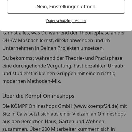
Nein, Einstellungen öffnen
Abteilung eingebunden und sammelst so jede Menge
echte Berufserfahrung.
Datenschutz
Impressum
Du weißt genau, was in der realen Arbeitswelt zählt und
kannst alles, was Du während der Theoriephase an der
DHBW Mosbach lernst, direkt anwenden und im
Unternehmen in Deinen Projekten umsetzen.
Du bekommst während der Theorie- und Praxisphase
eine durchgehende Vergütung, hast bezahlten Urlaub
und studierst in kleinen Gruppen mit einem richtig
modernen Methoden-Mix.
Über die Kömpf Onlineshops
Die KÖMPF Onlineshops GmbH (www.koempf24.de) mit
Sitz in Calw setzt sich aus einer Vielzahl an Onlineshops
aus den Bereichen Haus, Garten und Wohnen
zusammen. Über 200 Mitarbeiter kümmern sich in