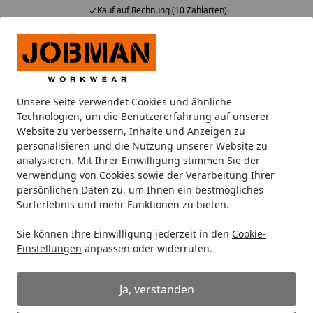
Kauf auf Rechnung (10 Zahlarten)
Alle Produkte
Mein Konto
Wunschl
Ein
Suchen
Unsere Seite verwendet Cookies und ähnliche
Duales Studium: B.A. Wirtschaftsinformatik
Technologien, um die Benutzererfahrung auf unserer
Startseite
Website zu verbessern, Inhalte und Anzeigen zu
personalisieren und die Nutzung unserer Website zu
analysieren. Mit Ihrer Einwilligung stimmen Sie der
Verwendung von Cookies sowie der Verarbeitung Ihrer
persönlichen Daten zu, um Ihnen ein bestmögliches
Surferlebnis und mehr Funktionen zu bieten.
Bachelor of Arts (B.A.) (m/w/d)
Sie können Ihre Einwilligung jederzeit in den
Cookie-
Wirtschaftsinformatik
Einstellungen
anpassen oder widerrufen.
Gleich richtig durchstarten nach dem Abitur oder der
Ja, verstanden
Fachhochschulreife: natürlich mit einem dualen Studium
bei Kömpf! Du bist direkt ab dem ersten Tag in Deine