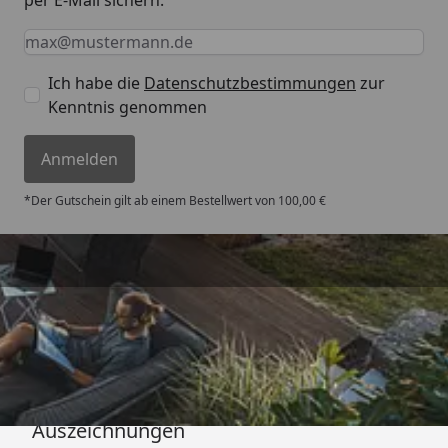
per E-Mail sichern:
Keine Eingabe erforderlich
Eingabe erforderlich
E-Mail *
Ich habe die
Datenschutzbestimmungen
zur
Kenntnis genommen
Anmelden
*Der Gutschein gilt ab einem Bestellwert von 100,00 €
Versand
Auszeichnungen