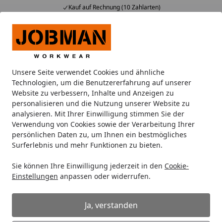
Kauf auf Rechnung (10 Zahlarten)
Alle Produkte
Mein Konto
Wunschl
Ein
Suchen
Unsere Seite verwendet Cookies und ähnliche
Karibu Pools Garantie
Technologien, um die Benutzererfahrung auf unserer
Startseite
Website zu verbessern, Inhalte und Anzeigen zu
Karibu Garantiebestimmungen für
personalisieren und die Nutzung unserer Website zu
analysieren. Mit Ihrer Einwilligung stimmen Sie der
Pools
Verwendung von Cookies sowie der Verarbeitung Ihrer
persönlichen Daten zu, um Ihnen ein bestmögliches
Sehr geehrte Kundin, sehr geehrter Kunde,
Surferlebnis und mehr Funktionen zu bieten.
Sie haben sich für den Kauf eines Karibu-Qualitätspools
Sie können Ihre Einwilligung jederzeit in den
Cookie-
entschieden. Ihr Pool hat unser Werk nach sorgfältiger
Einstellungen
anpassen oder widerrufen.
Prüfung und Endkontrolle verlassen.
Unsere Garantie beschränkt sich auf die Reparatur oder
Ja, verstanden
den Austausch des fehlerhaften Teiles durch unser