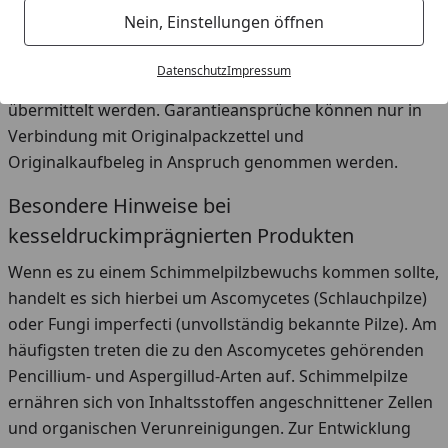
Unternehmen. Die Garantie eröffnet keinesfalls
Nein, Einstellungen öffnen
Ansprüche auf jedwede Art von
Entschädigungszahlungen. Zurückgesendete
Datenschutz
Impressum
Materialien müssen uns mit ausreichender Frankierung
übermittelt werden. Garantieansprüche können nur in
Verbindung mit Originalpackzettel und
Originalkaufbeleg in Anspruch genommen werden.
Besondere Hinweise bei
kesseldruckimprägnierten Produkten
Wenn es zu einem Schimmelpilzbewuchs kommen sollte,
handelt es sich hierbei um Ascomycetes (Schlauchpilze)
oder Fungi imperfecti (unvollständig bekannte Pilze). Am
häufigsten treten die zu den Ascomycetes gehörenden
Pencillium- und Aspergillud-Arten auf. Schimmelpilze
ernähren sich von Inhaltsstoffen angeschnittener Zellen
und organischen Verunreinigungen. Zur Entwicklung