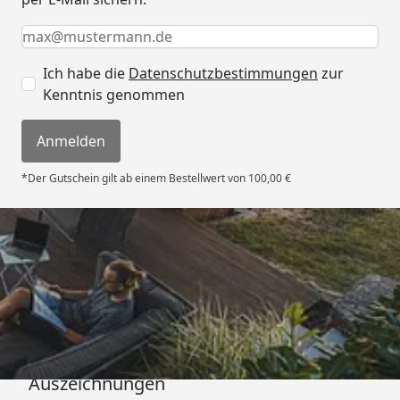
Keine Eingabe erforderlich
Eingabe erforderlich
E-Mail *
Ich habe die
Datenschutzbestimmungen
zur
Kenntnis genommen
Anmelden
*Der Gutschein gilt ab einem Bestellwert von 100,00 €
Versand
Auszeichnungen