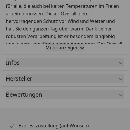
für alle, die auch bei kalten Temperaturen im Freien
arbeiten müssen. Dieser Overall bietet
hervorragenden Schutz vor Wind und Wetter und
hält Sie den ganzen Tag über warm. Dank seiner
robusten Verarbeitung ist er besonders langlebig
und widerstandsfähig gegen Abnutzung. Der Overall
Mehr anzeigen
verfügt über mehrere praktische Taschen, in denen
Sie Ihre Werkzeuge und persönlichen Gegenstände
Infos
sicher verstauen können.
Die ergonomische Passform sorgt für hohen
Hersteller
Tragekomfort und Bewegungsfreiheit, sodass Sie
sich uneingeschränkt bewegen können. Die Kapuze
Bewertungen
schützt Ihren Kopf vor Kälte und kann bei Bedarf
abgenommen werden. Verstellbare Bündchen an den
Ärmeln und Beinen sorgen dafür, dass keine kalte
Luft eindringen kann. Reflektierende Details erhöhen
Expresszustellung (auf Wunsch)
Ihre Sichtbarkeit bei schlechten Lichtverhältnissen.