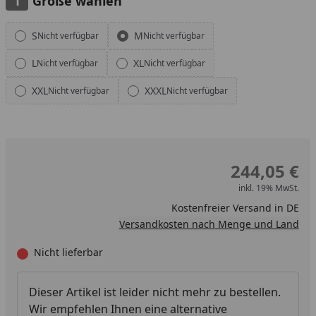
Größe wählen
Alle anzeigen (6)
S
M
Nicht verfügbar
Nicht verfügbar
L
XL
Nicht verfügbar
Nicht verfügbar
XXL
XXXL
Nicht verfügbar
Nicht verfügbar
244,05 €
inkl. 19% MwSt.
Kostenfreier Versand in DE
Versandkosten nach Menge und Land
Nicht lieferbar
Dieser Artikel ist leider nicht mehr zu bestellen.
Wir empfehlen Ihnen eine alternative