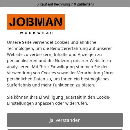
Kauf auf Rechnung (10 Zahlarten)
Alle Produkte
Mein Konto
Wunschl
Ein
Suchen
Unsere Seite verwendet Cookies und ähnliche
Oberbekleidung
Sicherheitsoveralls
Jobman Winterovera
Technologien, um die Benutzererfahrung auf unserer
Startseite
Website zu verbessern, Inhalte und Anzeigen zu
Jobman Winteroverall 4360
personalisieren und die Nutzung unserer Website zu
analysieren. Mit Ihrer Einwilligung stimmen Sie der
Verwendung von Cookies sowie der Verarbeitung Ihrer
persönlichen Daten zu, um Ihnen ein bestmögliches
Surferlebnis und mehr Funktionen zu bieten.
Sie können Ihre Einwilligung jederzeit in den
Cookie-
Einstellungen
anpassen oder widerrufen.
Ja, verstanden