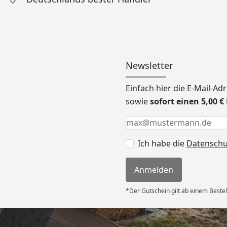
Newsletter
Einfach hier die E-Mail-A
sowie
sofort einen 5,00 
Keine Eingabe erforderlic
Eingabe erforderlich
E-Mail *
Ich habe die
Datensch
Anmelden
*Der Gutschein gilt ab einem Bestel