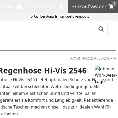
0
tellung
Mein Konto
Einkaufswagen
llung
Mein Konto
Einkaufswagen
Fachberatung & individuelle Angebote
Produkt
Artikel-Nr.:
254658-2167-4
Regenhose Hi-Vis 2546
hose Hi-Vis 2546 bietet optimalen Schutz vor Nässe und
ichtbarkeit bei schlechten Wetterbedingungen. Mit
hten, einem elastischen Bund und verstellbaren
garantiert sie Komfort und Langlebigkeit. Reflektierende
ktische Taschen machen diese Hose zur idealen Wahl für
n arbeiten.