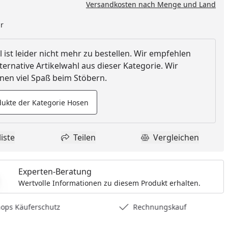
Versandkosten nach Menge und Land
ar
l ist leider nicht mehr zu bestellen. Wir empfehlen
ternative Artikelwahl aus dieser Kategorie. Wir
en viel Spaß beim Stöbern.
ukte der Kategorie Hosen
iste
Teilen
Vergleichen
dukt zur Wunschliste hinzufügen
Teilen
Produkt Vergle
Experten-Beratung
Wertvolle Informationen zu diesem Produkt erhalten.
hops Käuferschutz
Rechnungskauf