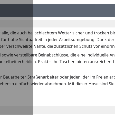
r alle, die auch bei schlechtem Wetter sicher und trocken
 für hohe Sichtbarkeit in jeder Arbeitsumgebung. Dank der 
er verschweißte Nähte, die zusätzlichen Schutz vor eindr
 sowie verstellbare Beinabschlüsse, die eine individuelle 
 Dunkelheit erheblich. Praktische Taschen bieten ausreiche
r Bauarbeiter, Straßenarbeiter oder jeden, der im Freien a
nd ebenso einfach wieder abnehmen. Mit dieser Hose sind Sie