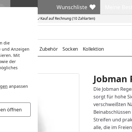
Wunschliste
Meine Bes
Wunschliste
Meine Beste
Kauf auf Rechnung (10 Zahlarten)
m die
deckung
Gürtel
Zubehör
Socken
Kollektion
e und Anzeigen
ieren. Mit
owie der
mögliches
Jobman 
ngen
anpassen
Die Jobman Regen
sorgt für hohe S
verschweißten Nä
gen öffnen
Beinabschlüssen 
Streifen und pra
alle, die im Freie