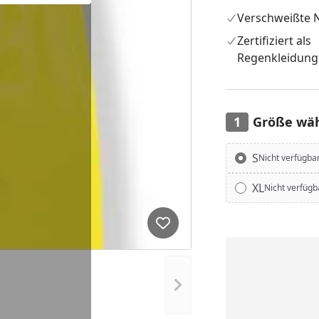
Verschweißte N
Zertifiziert als
Regenkleidung
Größe wä
Alle anzeigen (5)
S
Nicht verfügba
XL
Nicht verfügb
Produkt zur Wunschliste hi
Nächstes Bild anzeigen