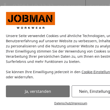
Hotline
07051 / 9 22 22
Kontakt
Mo-Fr. 8-16 Uhr
Kontakt
Eigene Montage-Teams
Unsere Seite verwendet Cookies und ähnliche Technologien, u
Jacken
Hosen
Oberbekleidung
Unterwäsche
Kopfbe
Benutzererfahrung auf unserer Website zu verbessern, Inhalt
zu personalisieren und die Nutzung unserer Website zu analys
Ihrer Einwilligung stimmen Sie der Verwendung von Cookies s
Hosen
Jobman Regenhose Hi-Vis 2546
Verarbeitung Ihrer persönlichen Daten zu, um Ihnen ein best
Startseite
Surferlebnis und mehr Funktionen zu bieten.
Sie können Ihre Einwilligung jederzeit in den
Cookie-Einstellu
oder widerrufen.
Ja, verstanden
Nein, Einstellun
Datenschutz
Impressum