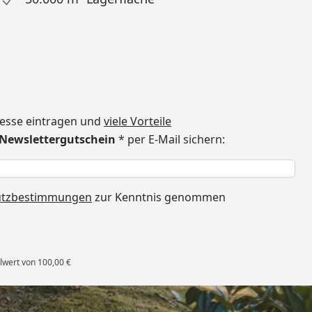
dresse eintragen und
viele Vorteile
€ Newslettergutschein
* per E-Mail sichern:
h
utzbestimmungen
zur Kenntnis genommen
lwert von 100,00 €