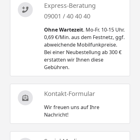
Express-Beratung
09001 / 40 40 40
Ohne Wartezeit
. Mo-Fr. 10-15 Uhr.
0,69 €/Min. aus dem Festnetz, ggf.
abweichende Mobilfunkpreise.
Bei einer Neubestellung ab 300 €
erstatten wir Ihnen diese
Gebühren.
Kontakt-Formular
Wir freuen uns auf Ihre
Nachricht!