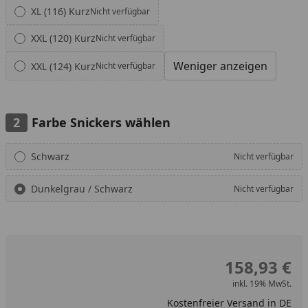
XL (116) Kurz
Nicht verfügbar
XXL (120) Kurz
Nicht verfügbar
Weniger anzeigen
XXL (124) Kurz
Nicht verfügbar
Farbe Snickers wählen
Alle anzeigen (2)
Schwarz
Nicht verfügbar
Dunkelgrau / Schwarz
Nicht verfügbar
158,93 €
inkl. 19% MwSt.
Kostenfreier Versand in DE