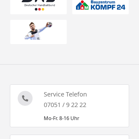
Service Telefon
07051 / 9 22 22
Mo-Fr. 8-16 Uhr