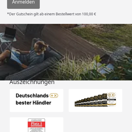
Anmelden
*Der Gutschein gilt ab einem Bestellwert von 100,00 €
Versand
Auszeichnungen