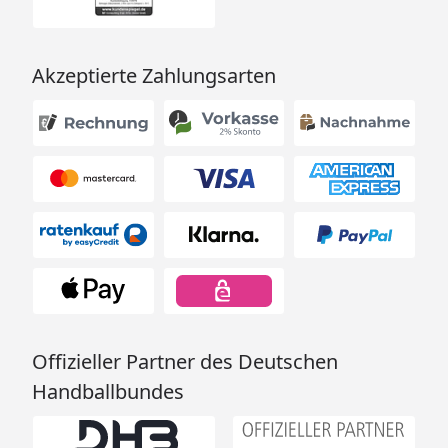
Akzeptierte Zahlungsarten
Offizieller Partner des Deutschen
Handballbundes