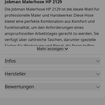
Jobman Malerhose HP 2129
Die Jobman Malerhose HP 2129 ist die ideale Wahl für
professionelle Maler und Handwerker. Diese Hose
bietet eine perfekte Kombination aus Komfort und
Funktionalität, um den Anforderungen eines
anspruchsvollen Arbeitstages gerecht zu werden. Sie
verfügt über zahlreiche Taschen, darunter spezielle
Fächer für Werkzeuge und Pinsel, die Ihnen helfen,
Mehr anzeigen
Ihre Arbeitsutensilien stets griffbereit zu haben. Die
verstärkten Kniebereiche sorgen für zusätzliche
Infos
Langlebigkeit und Schutz bei knienden Tätigkeiten.
Ein verstellbarer Bund ermöglicht eine individuelle
Hersteller
Anpassung der Passform, sodass Sie sich den ganzen
Tag über wohlfühlen können. Das robuste Material
Bewertungen
gewährleistet nicht nur Strapazierfähigkeit, sondern
auch Atmungsaktivität – ideal für lange Arbeitstage in
verschiedenen Umgebungen. Reflektierende Details