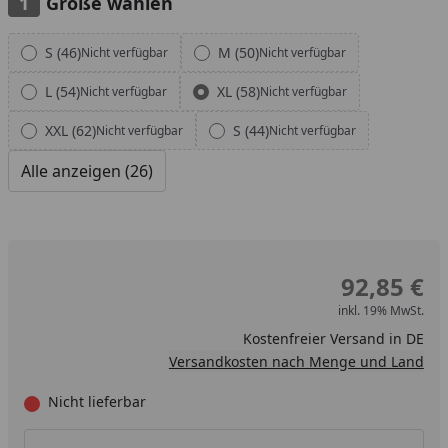
Größe wählen
Alle anzeigen (26)
S (46)
M (50)
Nicht verfügbar
Nicht verfügbar
L (54)
XL (58)
Nicht verfügbar
Nicht verfügbar
XXL (62)
S (44)
Nicht verfügbar
Nicht verfügbar
Alle anzeigen (26)
92,85 €
inkl. 19% MwSt.
Kostenfreier Versand in DE
Versandkosten nach Menge und Land
Nicht lieferbar