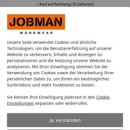
Kauf auf Rechnung (10 Zahlarten)
Alle Produkte
Mein Konto
Wunschl
Ein
Suchen
Unsere Seite verwendet Cookies und ähnliche
Hosen
Jobman Malerhose HP 2129
Technologien, um die Benutzererfahrung auf unserer
Startseite
Website zu verbessern, Inhalte und Anzeigen zu
Jobman Malerhose HP 2129
personalisieren und die Nutzung unserer Website zu
analysieren. Mit Ihrer Einwilligung stimmen Sie der
Verwendung von Cookies sowie der Verarbeitung Ihrer
persönlichen Daten zu, um Ihnen ein bestmögliches
Surferlebnis und mehr Funktionen zu bieten.
Sie können Ihre Einwilligung jederzeit in den
Cookie-
Einstellungen
anpassen oder widerrufen.
Ja, verstanden