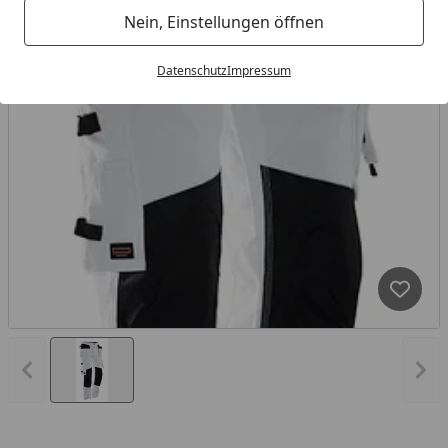
Nein, Einstellungen öffnen
Datenschutz
Impressum
Produk
Vorheriges Bild anzeigen
Näc