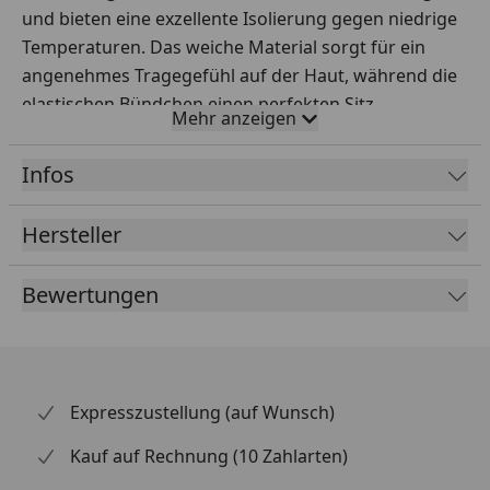
und bieten eine exzellente Isolierung gegen niedrige
Temperaturen. Das weiche Material sorgt für ein
angenehmes Tragegefühl auf der Haut, während die
elastischen Bündchen einen perfekten Sitz
Mehr anzeigen
garantieren. Dank ihrer atmungsaktiven
Eigenschaften bleiben Sie auch bei intensiver Aktivität
Infos
trocken und frisch.
Die robuste Verarbeitung macht diese langen
Hersteller
Unterhosen besonders langlebig und
widerstandsfähig gegenüber Abnutzung. Ein
Bewertungen
ergonomisches Design gewährleistet maximale
Bewegungsfreiheit, sodass Sie sich in jeder Situation
wohlfühlen können. Ob beim Arbeiten im Freien oder
bei Outdoor-Aktivitäten – diese Unterhosen sind Ihr
Expresszustellung (auf Wunsch)
verlässlicher Begleiter.
Kauf auf Rechnung (10 Zahlarten)
Ein weiterer Vorteil ist die einfache Pflege: Die