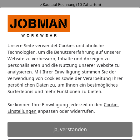
Kauf auf Rechnung (10 Zahlarten)
Alle Produkte
Mein Konto
Wunschl
Ein
Suchen
Unsere Seite verwendet Cookies und ähnliche
Hosen
Jobman Lange Unterhosen 2541
Technologien, um die Benutzererfahrung auf unserer
Startseite
Website zu verbessern, Inhalte und Anzeigen zu
Jobman Lange Unterhosen 2541
personalisieren und die Nutzung unserer Website zu
analysieren. Mit Ihrer Einwilligung stimmen Sie der
Verwendung von Cookies sowie der Verarbeitung Ihrer
persönlichen Daten zu, um Ihnen ein bestmögliches
Surferlebnis und mehr Funktionen zu bieten.
Sie können Ihre Einwilligung jederzeit in den
Cookie-
Einstellungen
anpassen oder widerrufen.
Ja, verstanden