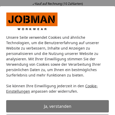
Kauf auf Rechnung (10 Zahlarten)
Alle Produkte
Mein Konto
Wunschl
Ein
Suchen
Unsere Seite verwendet Cookies und ähnliche
Oberbekleidung
Hoodies
Jobman Hoodie Spun Dye 5303
Technologien, um die Benutzererfahrung auf unserer
Startseite
Website zu verbessern, Inhalte und Anzeigen zu
Jobman Hoodie Spun Dye 5303
personalisieren und die Nutzung unserer Website zu
analysieren. Mit Ihrer Einwilligung stimmen Sie der
Verwendung von Cookies sowie der Verarbeitung Ihrer
persönlichen Daten zu, um Ihnen ein bestmögliches
Surferlebnis und mehr Funktionen zu bieten.
Sie können Ihre Einwilligung jederzeit in den
Cookie-
Einstellungen
anpassen oder widerrufen.
Ja, verstanden