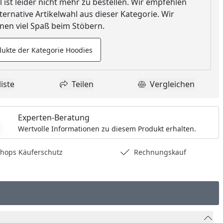
l ist leider nicht mehr zu bestellen. Wir empfehlen
ternative Artikelwahl aus dieser Kategorie. Wir
en viel Spaß beim Stöbern.
ukte der Kategorie Hoodies
iste
Teilen
Vergleichen
dukt zur Wunschliste hinzufügen
Teilen
Produkt Vergle
Experten-Beratung
Wertvolle Informationen zu diesem Produkt erhalten.
hops Käuferschutz
Rechnungskauf