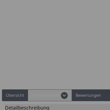
Rechnungskauf
Montageservice
Übersicht
Produktdetails
Bewertungen
Detailbeschreibung