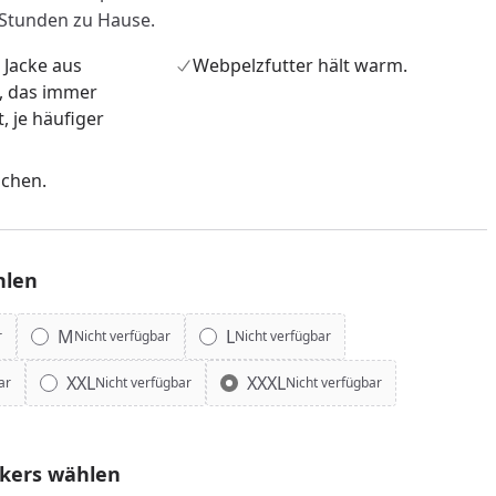
 Stunden zu Hause.
 Jacke aus
Webpelzfutter hält warm.
, das immer
, je häufiger
schen.
hlen
M
L
r
Nicht verfügbar
Nicht verfügbar
nzufügen
XXL
XXXL
ar
Nicht verfügbar
Nicht verfügbar
ckers wählen