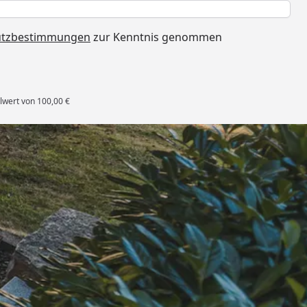
h
utzbestimmungen
zur Kenntnis genommen
lwert von 100,00 €
es Deutschen Handballbundes