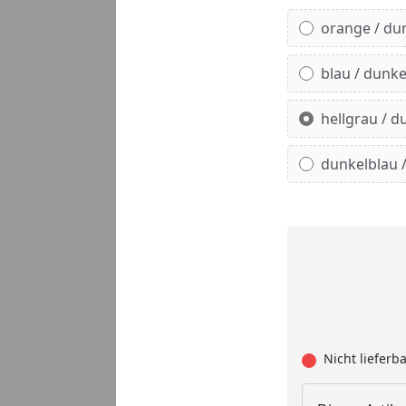
Alle anzeigen (4)
orange / du
blau / dunk
hellgrau / 
dunkelblau 
Nicht lieferb