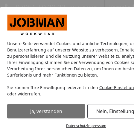
Hotline
07051 / 9 22 22
Kontakt
Mo-Fr. 8-16 Uhr
Kontakt
Eigene Montage-Teams
Unsere Seite verwendet Cookies und ähnliche Technologien, u
Jacken
Hosen
Oberbekleidung
Unterwäsche
Kopfbe
Benutzererfahrung auf unserer Website zu verbessern, Inhalt
zu personalisieren und die Nutzung unserer Website zu analys
Ihrer Einwilligung stimmen Sie der Verwendung von Cookies s
Oberbekleidung
Hoodies
Jobman Gefütterter Vintage-H
Verarbeitung Ihrer persönlichen Daten zu, um Ihnen ein best
Startseite
Surferlebnis und mehr Funktionen zu bieten.
Sie können Ihre Einwilligung jederzeit in den
Cookie-Einstellu
oder widerrufen.
Ja, verstanden
Nein, Einstellun
Datenschutz
Impressum