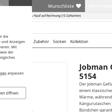
Wunschliste
Meine Bes
Wunschliste
Meine Beste
Kauf auf Rechnung (10 Zahlarten)
m die
deckung
Gürtel
Zubehör
Socken
Kollektion
e und Anzeigen
ieren. Mit
owie der
oodie 5154
mögliches
Jobman G
ngen
anpassen
5154
Der Jobman Gefüt
einem klassische
gen öffnen
Wärme, während 
Kängurutaschen z
Bündchen garantie