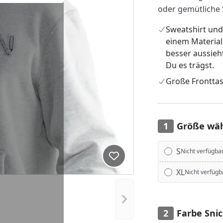
oder gemütliche
Sweatshirt und
einem Material
besser aussieht
Du es trägst.
Große Frontta
Größe wä
Alle anzeigen (6)
S
Nicht verfügba
Produkt zur Wunschliste hi
XL
Nicht verfügb
Nächstes Bild anzeigen
Farbe Sni