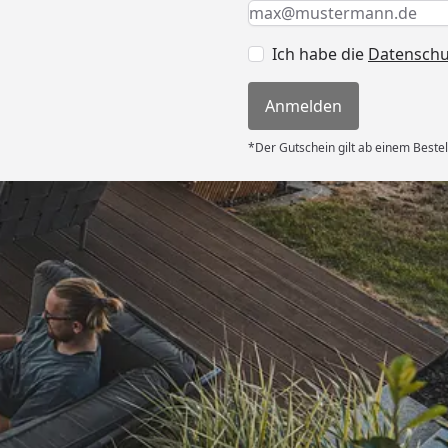
Keine Eingabe erforderlic
Eingabe erforderlich
E-Mail *
Ich habe die
Datensch
Anmelden
*Der Gutschein gilt ab einem Bestel
Auszeichnungen
Offizieller Partner d