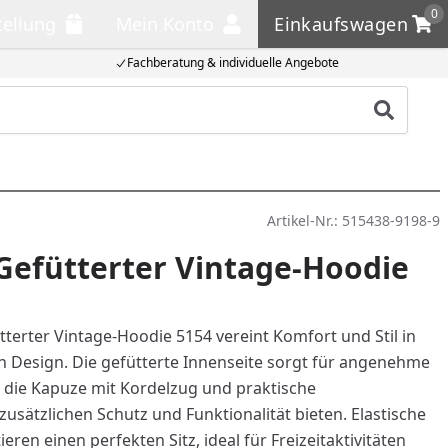
0
tellung
Mein Konto
Einkaufswagen
llung
Mein Konto
Einkaufswagen
Fachberatung & individuelle Angebote
Produkt
Artikel-Nr.:
515438-9198-9
efütterter Vintage-Hoodie
terter Vintage-Hoodie 5154 vereint Komfort und Stil in
n Design. Die gefütterte Innenseite sorgt für angenehme
die Kapuze mit Kordelzug und praktische
usätzlichen Schutz und Funktionalität bieten. Elastische
ren einen perfekten Sitz, ideal für Freizeitaktivitäten