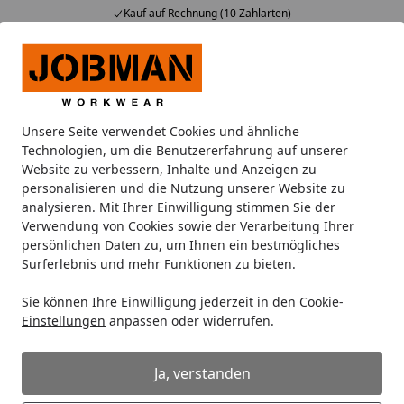
Kauf auf Rechnung (10 Zahlarten)
Alle Produkte
Mein Konto
Wunschl
Ein
Suchen
Unsere Seite verwendet Cookies und ähnliche
Jacken
Arbeitsjacken
Jobman Gefütterte Shell Jacke Hi-V
Technologien, um die Benutzererfahrung auf unserer
Startseite
Website zu verbessern, Inhalte und Anzeigen zu
Jobman Gefütterte Shell Jacke Hi-Vis
personalisieren und die Nutzung unserer Website zu
1383
analysieren. Mit Ihrer Einwilligung stimmen Sie der
Verwendung von Cookies sowie der Verarbeitung Ihrer
persönlichen Daten zu, um Ihnen ein bestmögliches
Surferlebnis und mehr Funktionen zu bieten.
Sie können Ihre Einwilligung jederzeit in den
Cookie-
Einstellungen
anpassen oder widerrufen.
Ja, verstanden