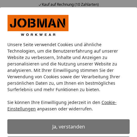
Kauf auf Rechnung (10 Zahlarten)
Alle Produkte
Mein Konto
Wunschl
Ein
Suchen
Unsere Seite verwendet Cookies und ähnliche
Hosen
Jobman Bundhose Stretch Hi-Vis mit Hängetaschen
Technologien, um die Benutzererfahrung auf unserer
Startseite
Website zu verbessern, Inhalte und Anzeigen zu
Jobman Bundhose Stretch Hi-Vis
personalisieren und die Nutzung unserer Website zu
mit Hängetaschen 2240
analysieren. Mit Ihrer Einwilligung stimmen Sie der
Verwendung von Cookies sowie der Verarbeitung Ihrer
persönlichen Daten zu, um Ihnen ein bestmögliches
Surferlebnis und mehr Funktionen zu bieten.
Sie können Ihre Einwilligung jederzeit in den
Cookie-
Einstellungen
anpassen oder widerrufen.
Ja, verstanden