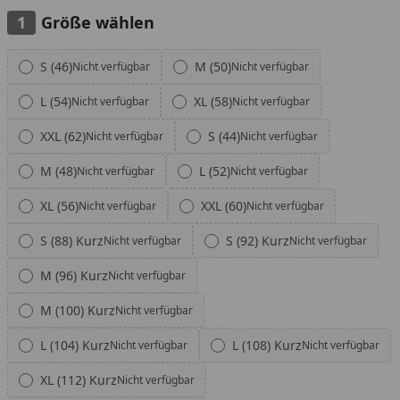
Größe wählen
Alle anzeigen (26)
S (46)
M (50)
Nicht verfügbar
Nicht verfügbar
L (54)
XL (58)
Nicht verfügbar
Nicht verfügbar
XXL (62)
S (44)
Nicht verfügbar
Nicht verfügbar
M (48)
L (52)
Nicht verfügbar
Nicht verfügbar
XL (56)
XXL (60)
Nicht verfügbar
Nicht verfügbar
S (88) Kurz
S (92) Kurz
Nicht verfügbar
Nicht verfügbar
M (96) Kurz
Nicht verfügbar
M (100) Kurz
Nicht verfügbar
L (104) Kurz
L (108) Kurz
Nicht verfügbar
Nicht verfügbar
XL (112) Kurz
Nicht verfügbar