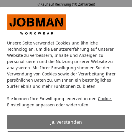
Kauf auf Rechnung (10 Zahlarten)
Alle Produkte
Mein Konto
Wunschl
Ein
Suchen
Unsere Seite verwendet Cookies und ähnliche
Hosen
Jobman Bundhose Canvas 2912
Technologien, um die Benutzererfahrung auf unserer
Startseite
Website zu verbessern, Inhalte und Anzeigen zu
Jobman Bundhose Canvas 2912
personalisieren und die Nutzung unserer Website zu
analysieren. Mit Ihrer Einwilligung stimmen Sie der
Verwendung von Cookies sowie der Verarbeitung Ihrer
persönlichen Daten zu, um Ihnen ein bestmögliches
Surferlebnis und mehr Funktionen zu bieten.
Sie können Ihre Einwilligung jederzeit in den
Cookie-
Einstellungen
anpassen oder widerrufen.
Ja, verstanden