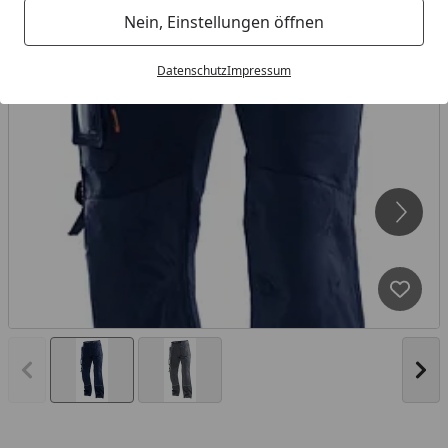
Nein, Einstellungen öffnen
Datenschutz
Impressum
Produk
Vorheriges Bild anzeigen
Näc