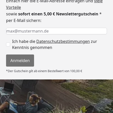
Einfach hier die E-Mail-Adresse eintragen und
viele
Vorteile
sowie
sofort einen 5,00 € Newslettergutschein
*
per E-Mail sichern:
Keine Eingabe erforderlich
Eingabe erforderlich
E-Mail *
Ich habe die
Datenschutzbestimmungen
zur
Kenntnis genommen
Anmelden
*Der Gutschein gilt ab einem Bestellwert von 100,00 €
Versand