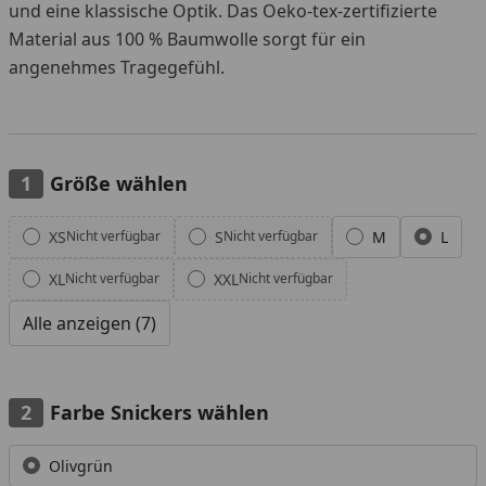
und eine klassische Optik. Das Oeko-tex-zertifizierte
Material aus 100 % Baumwolle sorgt für ein
angenehmes Tragegefühl.
Größe wählen
Alle anzeigen (7)
XS
S
M
L
Nicht verfügbar
Nicht verfügbar
XL
XXL
Nicht verfügbar
Nicht verfügbar
Alle anzeigen (7)
Farbe Snickers wählen
Alle anzeigen (5)
Olivgrün