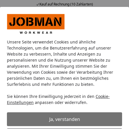
Kauf auf Rechnung (10 Zahlarten)
Alle Produkte
Mein Konto
Wunschl
Ein
Suchen
Unsere Seite verwendet Cookies und ähnliche
Oberbekleidung
Poloshirts
Jobman 5566 Polo-Shirt
Technologien, um die Benutzererfahrung auf unserer
Startseite
Website zu verbessern, Inhalte und Anzeigen zu
Jobman 5566 Polo-Shirt
personalisieren und die Nutzung unserer Website zu
analysieren. Mit Ihrer Einwilligung stimmen Sie der
Verwendung von Cookies sowie der Verarbeitung Ihrer
persönlichen Daten zu, um Ihnen ein bestmögliches
Surferlebnis und mehr Funktionen zu bieten.
Sie können Ihre Einwilligung jederzeit in den
Cookie-
Einstellungen
anpassen oder widerrufen.
Ja, verstanden