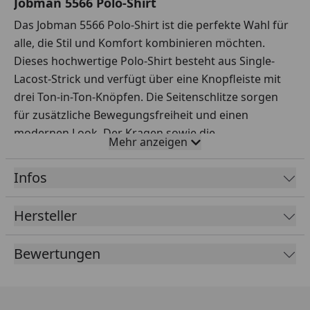
Jobman 5566 Polo-Shirt
Das Jobman 5566 Polo-Shirt ist die perfekte Wahl für
alle, die Stil und Komfort kombinieren möchten.
Dieses hochwertige Polo-Shirt besteht aus Single-
Lacost-Strick und verfügt über eine Knopfleiste mit
drei Ton-in-Ton-Knöpfen. Die Seitenschlitze sorgen
für zusätzliche Bewegungsfreiheit und einen
modernen Look. Der Kragen sowie die
Mehr anzeigen
Ärmelbündchen sind aus Rippstrick gefertigt, was
dem Shirt eine klassische Note verleiht. Ein
Infos
orangefarbenes Kontrastband am Halsausschnitt
und an den Seitenschlitzen setzt dezente Akzente.
Hersteller
Besonders hervorzuheben ist das Oeko-tex-Zertifikat,
welches garantiert, dass das Shirt frei von
Bewertungen
schädlichen Substanzen ist. Obwohl es bei der
Farbvariante 7600 Olivgrün ein dekoratives Gewebe-
Label auf dem rechten Ärmel gibt, besticht dieses