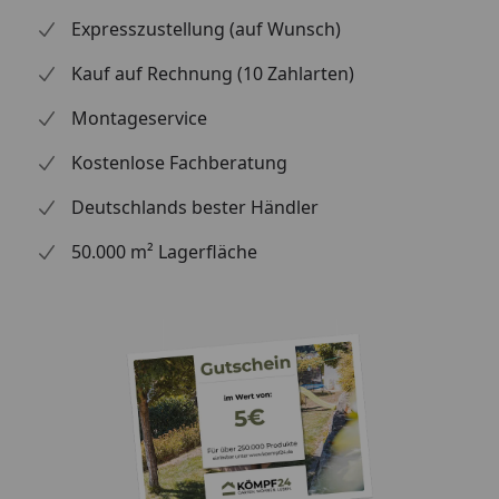
Modell durch seine Schlichtheit in Weiß. Das Material
Expresszustellung (auf Wunsch)
des Shirts besteht zu 100 % aus Baumwolle mit einem
Gewicht von 200 g/m², was es besonders angenehm
Kauf auf Rechnung (10 Zahlarten)
zu tragen macht.
Montageservice
Material:
100 % Baumwolle, 200 g/m²
Kostenlose Fachberatung
Deutschlands bester Händler
50.000 m² Lagerfläche