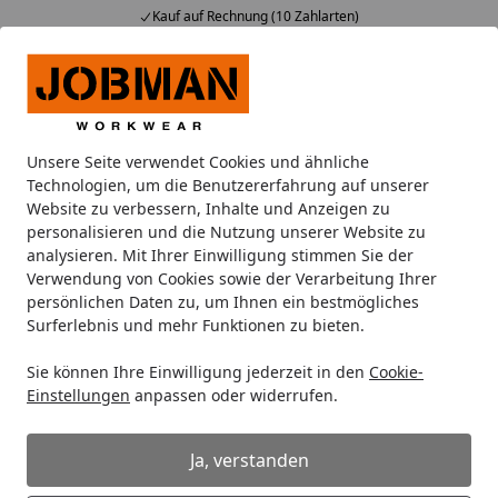
Kauf auf Rechnung (10 Zahlarten)
Alle Produkte
Mein Konto
Wunschl
Ein
Suchen
Unsere Seite verwendet Cookies und ähnliche
Oberbekleidung
Sicherheitsoveralls
Jobman 4037 Schwei
Technologien, um die Benutzererfahrung auf unserer
Startseite
Website zu verbessern, Inhalte und Anzeigen zu
Jobman 4037 Schweißeroverall XS
personalisieren und die Nutzung unserer Website zu
Schwarz
analysieren. Mit Ihrer Einwilligung stimmen Sie der
Verwendung von Cookies sowie der Verarbeitung Ihrer
persönlichen Daten zu, um Ihnen ein bestmögliches
Surferlebnis und mehr Funktionen zu bieten.
Sie können Ihre Einwilligung jederzeit in den
Cookie-
Einstellungen
anpassen oder widerrufen.
Ja, verstanden