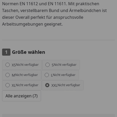
Normen EN 11612 und EN 11611. Mit praktischen
Taschen, verstellbarem Bund und Ärmelbündchen ist
dieser Overall perfekt für anspruchsvolle
Arbeitsumgebungen geeignet.
Größe wählen
Alle anzeigen (7)
XS
S
Nicht verfügbar
Nicht verfügbar
M
L
Nicht verfügbar
Nicht verfügbar
XL
XXL
Nicht verfügbar
Nicht verfügbar
Alle anzeigen (7)