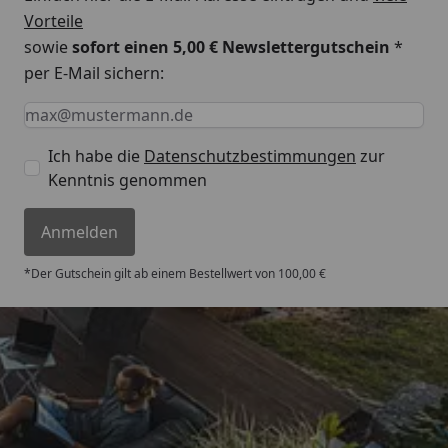
Vorteile
sowie
sofort einen 5,00 € Newslettergutschein
*
per E-Mail sichern:
Keine Eingabe erforderlich
Eingabe erforderlich
E-Mail *
Ich habe die
Datenschutzbestimmungen
zur
Kenntnis genommen
Anmelden
*Der Gutschein gilt ab einem Bestellwert von 100,00 €
Versand