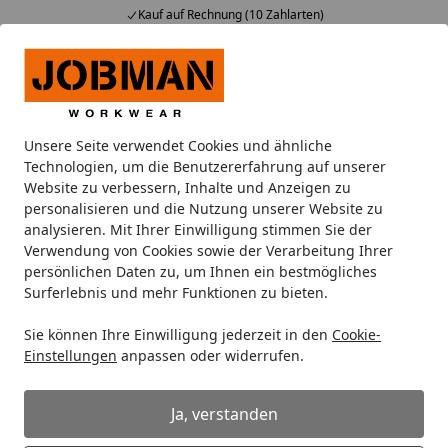
Kauf auf Rechnung (10 Zahlarten)
Alle Produkte
Mein Konto
Wunschl
Ein
Suchen
Unsere Seite verwendet Cookies und ähnliche
Tipps zum Aufbau einer Karibu Sauna
Technologien, um die Benutzererfahrung auf unserer
Startseite
Website zu verbessern, Inhalte und Anzeigen zu
Tipps zum Aufbau einer Karibu
personalisieren und die Nutzung unserer Website zu
analysieren. Mit Ihrer Einwilligung stimmen Sie der
Gartensauna
Verwendung von Cookies sowie der Verarbeitung Ihrer
persönlichen Daten zu, um Ihnen ein bestmögliches
Aufstellort
Surferlebnis und mehr Funktionen zu bieten.
Das Saunahaus ist für den Einsatz im Freien
Sie können Ihre Einwilligung jederzeit in den
Cookie-
bestimmt.
Einstellungen
anpassen oder widerrufen.
Für Bepflanzungen (um das Saunahaus) ab einer
Wuchshöhe von 10 cm muss ein Mindestabstand von
2 m um das Saunahaus eingehalten werden. Dies
Ja, verstanden
dient ausschließlich der ausreichenden Belüftung der